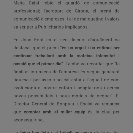
Maria Calaf rebia el guardó de comunicació
professional; l'aeroport de Girona, el premi de
comunicació d'empreses; i el de màrqueting i valors
va ser per a Publicitarios Implicados.
En Joan Font en el seu discurs d'agraïment va
destacar que el premi "
és un orgull i un estímul per
continuar treballant amb la mateixa intensitat i
passió que el primer dia
". També va recordar que "la
finalitat intrínseca de l'empresa és seguir generant
riquesa i per assolir-ho cal estar a l'aguait de com
evoluciona el nostre entorn i adaptar-nos i cercar
noves possibilitats i nous models de negoci". El
Director General de Bonpreu i Esclat va remarcar
que
comptar amb el millor equip
és la clau per
aconseguir-ho.
La
feina ben feta
i el
treball en equip
de totes les