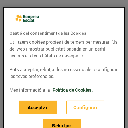
Gestió del consentiment de les Cookies
Utilitzem cookies pròpies i de tercers per mesurar l’ús
del web i mostrar publicitat basada en un perfil
segons els teus hàbits de navegació.
Pots acceptar, rebutjar les no essencials o configurar
les teves preferències.
ACTUALITAT
Més informació a la
Política de Cookies.
Bon Preu rep el premi
Aster a la millor
Acceptar
Configurar
trajectòria empresarial
16/de novembre/2017
Rebutjar