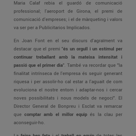
Maria Calaf rebia el guardó de comunicació
professional; l'aeroport de Girona, el premi de
comunicació d'empreses; i el de màrqueting i valors
va ser per a Publicitarios Implicados.
En Joan Font en el seu discurs d'agraïment va
destacar que el premi "
és un orgull i un estímul per
continuar treballant amb la mateixa intensitat i
passió que el primer dia
". També va recordar que "la
finalitat intrínseca de l'empresa és seguir generant
riquesa i per assolir-ho cal estar a l'aguait de com
evoluciona el nostre entorn i adaptar-nos i cercar
noves possibilitats i nous models de negoci". El
Director General de Bonpreu i Esclat va remarcar
que
comptar amb el millor equip
és la clau per
aconseguir-ho.
La
feina ben feta
i el
treball en equip
de totes les