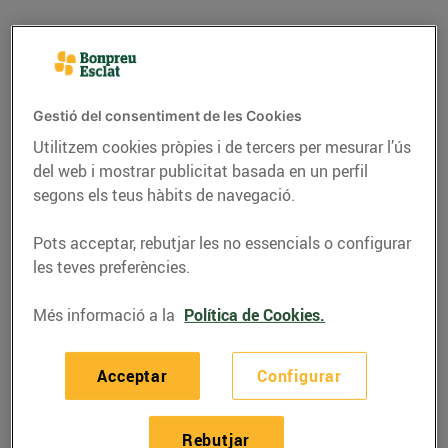
Gestió del consentiment de les Cookies
Utilitzem cookies pròpies i de tercers per mesurar l’ús
del web i mostrar publicitat basada en un perfil
segons els teus hàbits de navegació.
Pots acceptar, rebutjar les no essencials o configurar
les teves preferències.
ACTUALITAT
Més informació a la
Política de Cookies.
Bon Preu rep el premi
Aster a la millor
Acceptar
Configurar
trajectòria empresarial
16/de novembre/2017
Rebutjar