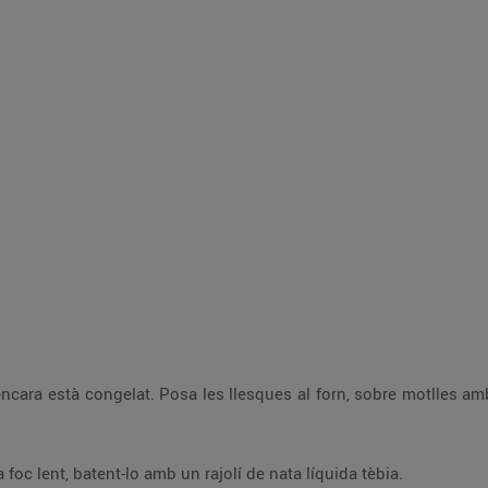
encara està congelat. Posa les llesques al forn, sobre motlles am
foc lent, batent-lo amb un rajolí de nata líquida tèbia.