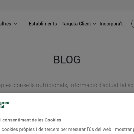
ltres
Establiments
Targeta Client
Incorpora't
BLOG
ceptes, consells nutricionals, informació d’actualitat
del nostre territori i molts altres temes.
l consentiment de les Cookies
TAT
CONSELLS I HÀBITS SALUDABLES
ENERGIA
GASTRONOMIA
 cookies pròpies i de tercers per mesurar l’ús del web i mostrar 