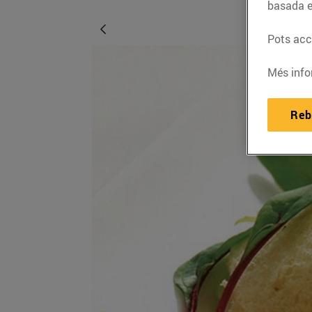
basada e
Pots acce
Més info
Reb