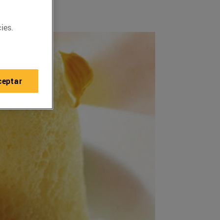
ies.
ceptar