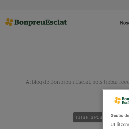
Nosa
Al blog de Bonpreu i Esclat, pots trobar re
Gestió de
TOTS ELS POSTS
ACTUALI
Utilitzem