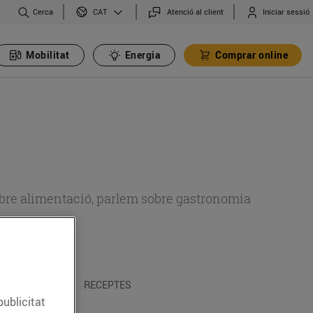
Cerca
Atenció al client
Iniciar sessió
CAT
Mobilitat
Energia
Comprar online
 sobre alimentació, parlem sobre gastronomia
 I TRADICIONS
RECEPTES
publicitat