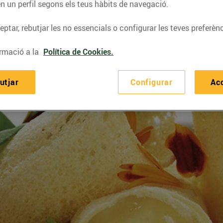
n un perfil segons els teus hàbits de navegació.
ptar, rebutjar les no essencials o configurar les teves preferènc
rmació a la
Política de Cookies.
utjar
Configurar
Ac