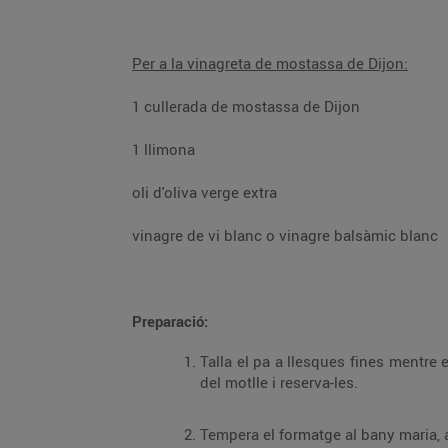
Per a la vinagreta de mostassa de Dijon:
1 cullerada de mostassa de Dijon
1 llimona
oli d'oliva verge extra
vinagre de vi blanc o vinagre balsàmic blanc
Preparació:
Talla el pa a llesques fines mentre 
del motlle i reserva-les.
Tempera el formatge al bany maria, a 