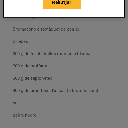
Rebutjar
Ingredients per a 4 persones:
2 pans de pagès de 500 g cadascun
8 tomacons o tomàquet de penjar
2 cebes
200 g de fesols bullits (mongeta blanca)
300 g de botifarra
300 g de sepionetes
400 g de brou fosc d'ossos (o brou de carn)
sal
pebre negre