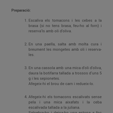
Preparació:
Escaliva els tomacons i les cebes a la
brasa (si no tens brasa, feu-ho al forn) i
reserva'ls amb oli d'oliva.
En una paella, salta amb molta cura i
breument les mongetes amb oli i reserva-
les.
En una cassola amb una mica d'oli d'oliva,
daura la botifarra tallada a trossos d'uns 5
g i les sepionetes.
Afegeix-hi el brou de carn i redueix-lo.
Afegeix-hi els tomacons escalivats sense
pela i una mica aixafats i la ceba
escalivada tallada a la juliana.
Salpebra-ho i deixa-ho una estona a foc