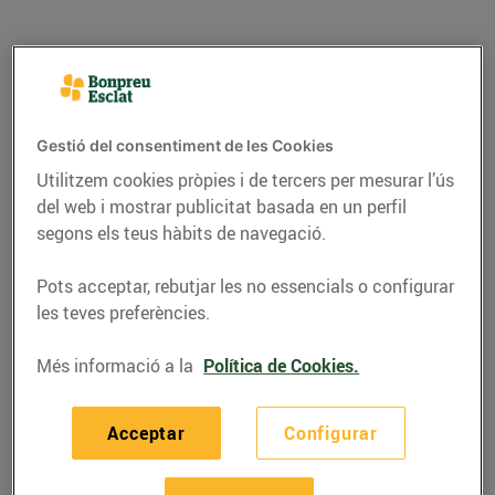
Gestió del consentiment de les Cookies
Utilitzem cookies pròpies i de tercers per mesurar l’ús
del web i mostrar publicitat basada en un perfil
segons els teus hàbits de navegació.
Pots acceptar, rebutjar les no essencials o configurar
les teves preferències.
RECEPTES
Clotxa de mar i
Més informació a la
Política de Cookies.
muntanya
Acceptar
Configurar
17/de juliol/2020