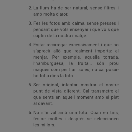
La llum ha de ser natural, sense filtres i
amb molta claror.
Fes les fotos amb calma, sense presses i
pensant què vols ensenyar i què vols que
captin de la nostra imatge.
Evitar recarregar excessivament i que no
s’apreciï allò que realment importa: el
menjar. Per exemple, aquella torrada,
l’hamburguesa, la fruita... són prou
maques com per lluir soles; no cal posar-
ho tot a dins la foto.
Ser original, intentar mostrar el nostre
punt de vista diferent. Cal transmetre el
que sents en aquell moment amb el plat
al davant.
No s’hi val amb una foto. Quan en tiris,
fes-ne moltes i després se seleccionen
les millors.