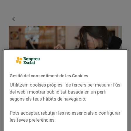
Gestió del consentiment de les Cookies
CONSELLS I HÀBITS SALUDABLES
Utilitzem cookies pròpies i de tercers per mesurar l’ús
del web i mostrar publicitat basada en un perfil
Consells per fer bones
segons els teus hàbits de navegació.
fotos gastronòmiques
Pots acceptar, rebutjar les no essencials o configurar
27/d’abril/2016
les teves preferències.