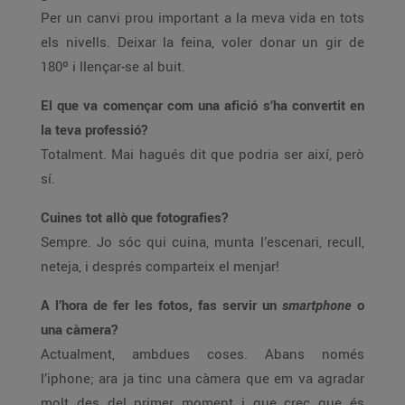
Per un canvi prou important a la meva vida en tots
els nivells. Deixar la feina, voler donar un gir de
180º i llençar-se al buit.
El que va començar com una afició s’ha convertit en
la teva professió?
Totalment. Mai hagués dit que podria ser així, però
sí.
Cuines tot allò que fotografies?
Sempre. Jo sóc qui cuina, munta l’escenari, recull,
neteja, i després comparteix el menjar!
A l’hora de fer les fotos, fas servir un
smartphone
o
una càmera?
Actualment, ambdues coses. Abans només
l’iphone; ara ja tinc una càmera que em va agradar
molt des del primer moment i que crec que és