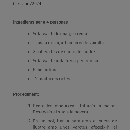
04/d’abril/2024
Ingredients per a 4 persones
½ tassa de formatge crema
1 tassa de iogurt cremós de vainilla
2 cullerades de sucre de llustre
½ tassa de nata freda per muntar
6 melindros
12 maduixes netes
Procediment:
Renta les maduixes i tritura’n la meitat.
Reserva’n el suc a la nevera.
En un bol, bat la nata amb el sucre de
llustre amb unes varetes, afegeix-hi el