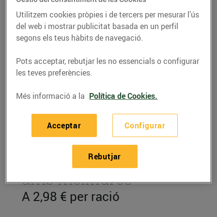
Utilitzem cookies pròpies i de tercers per mesurar l’ús
del web i mostrar publicitat basada en un perfil
segons els teus hàbits de navegació.
Pots acceptar, rebutjar les no essencials o configurar
les teves preferències.
Més informació a la
Política de Cookies.
Acceptar
Configurar
RECEPTES
Rebutjar
Cremós de maduixes
amb melindros
A 2,98 € per ració