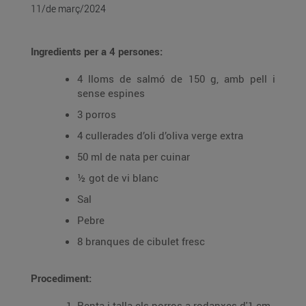
11/de març/2024
Ingredients per a 4 persones:
4 lloms de salmó de 150 g, amb pell i
sense espines
3 porros
4 cullerades d’oli d’oliva verge extra
50 ml de nata per cuinar
½ got de vi blanc
Sal
Pebre
8 branques de cibulet fresc
Procediment:
Renta i talla els porros a rodanxes d'1 cm.