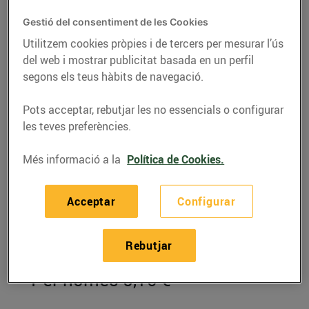
Gestió del consentiment de les Cookies
Utilitzem cookies pròpies i de tercers per mesurar l’ús
del web i mostrar publicitat basada en un perfil
segons els teus hàbits de navegació.
Pots acceptar, rebutjar les no essencials o configurar
les teves preferències.
Més informació a la
Política de Cookies.
RECEPTES
Acceptar
Configurar
Salmó sobre porros
Rebutjar
cremosos
Per només 5,10 €