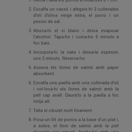
Escalfa un cassó i afegeix-hi 3 cullerades
d’oli d’oliva verge extra, el porro i un
pessic de sal.
Aboca-hi el vi blanc i deixa evaporar
l'alcohol. Tapa-ho i cuina-ho 5 minuts a
foc baix.
Incorpora-hi la nata i deixa-la espessir,
uns 2 minuts. Reserva-ho.
Asseca els lloms de salmó amb paper
absorbent.
Escalfa una paella amb una cullerada d’oli
i col·loca-hi els lloms de salmó amb la
pell cap avall. Daura’ls a la paella a foc
mitjà alt.
Talla el cibulet molt finament.
Posa un llit de porros a la base d'un plat i,
a sobre, el llom de salmó amb la pell
daurada cap amunt. Acaba-ho amb una