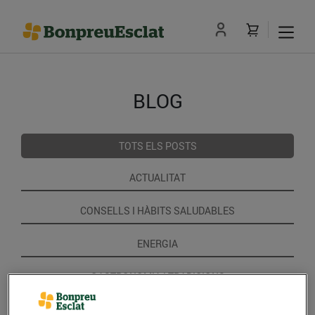
BLOG
TOTS ELS POSTS
ACTUALITAT
CONSELLS I HÀBITS SALUDABLES
ENERGIA
GASTRONOMIA I TRADICIONS
RECEPTES