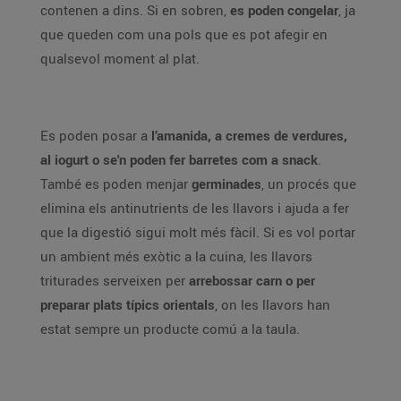
contenen a dins. Si en sobren,
es poden congelar
, ja
que queden com una pols que es pot afegir en
qualsevol moment al plat.
Es poden posar a
l’amanida, a cremes de verdures,
al iogurt o se'n poden fer barretes com a snack
.
També es poden menjar
germinades
, un procés que
elimina els antinutrients de les llavors i ajuda a fer
que la digestió sigui molt més fàcil. Si es vol portar
un ambient més exòtic a la cuina, les llavors
triturades serveixen per
arrebossar carn o per
preparar plats típics orientals
, on les llavors han
estat sempre un producte comú a la taula.