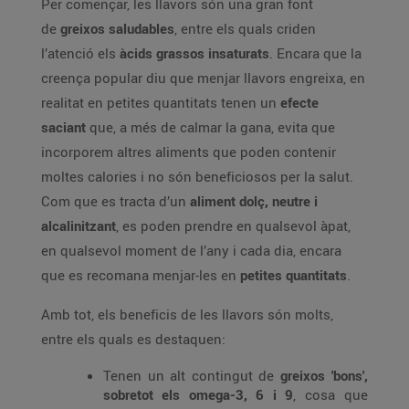
Per començar, les llavors són una gran font
de
greixos saludables
, entre els quals criden
l’atenció els
àcids grassos insaturats
. Encara que la
creença popular diu que menjar llavors engreixa, en
realitat en petites quantitats tenen un
efecte
saciant
que, a més de calmar la gana, evita que
incorporem altres aliments que poden contenir
moltes calories i no són beneficiosos per la salut.
Com que es tracta d’un
aliment dolç, neutre i
alcalinitzant
, es poden prendre en qualsevol àpat,
en qualsevol moment de l’any i cada dia, encara
que es recomana menjar-les en
petites quantitats
.
Amb tot, els beneficis de les llavors són molts,
entre els quals es destaquen:
Tenen un alt contingut de
greixos 'bons',
sobretot els omega-3, 6 i 9
, cosa que