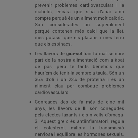
prevenir problemes cardiovasculars i la
diabetis, encara que s’ha d’anar amb
compte perquè és un aliment molt calòric.
Són considerades un superaliment
perquè contenen més calci que la llet,
més potassi que els plàtans i més ferro
que els espinacs.
Les llavors de
gira-sol
han format sempre
part de la nostra alimentació com a àpat
de pas, però té tants beneficis que
hauríem de tenir-la sempre a taula. Són un
36% d’oli i un 23% de proteïna i és un
aliment clau per combatre problemes
cardiovasculars.
Conreades des de fa més de cinc mil
anys, les llavors de
lli
són conegudes
pels efectes laxants i els nivells d’omega-
3. Aquest greix és antiinflamatori, regula
el colesterol, millora la transmissió
nerviosa i equilibra les hormones sexuals.