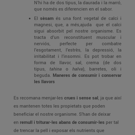
N’hi ha de dos tipus, la daurada i la marró,
que només es diferencien en el sabor.
El
sèsam
és una font vegetal de calci i
magnesi, que, a més,ajuda que el calci
sigui absorbit pel nostre organisme. Es
tracta d’un reconstituent muscular i
nerviós, perfecte per combatre
l’esgotament, l’estrès, la depressió, la
irritabilitat i l’insomni. Es pot trobar en
forma de llavor, sal, crema (de dos
tipus,
tahina
o
halva
), barretes, oli i
beguda.
Maneres de consumir i conservar
les llavors
Es recomana menjar-les
crues i sense sal
, ja que així
es mantenen totes les propietats que poden
beneficiar el nostre organisme. S’han de deixar
en
remull i triturar-les abans de consumir-les
per tal
de trencar la pell i exposar els nutrients que