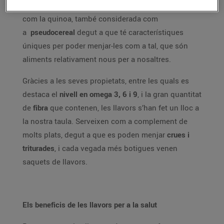
llavor en aquella època. D'altra banda, hi ha llavors,
com la quinoa, també considerada com
a
pseudocereal
degut a que té característiques
úniques per poder menjar-les com a tal, que són
aliments relativament nous per a nosaltres.
Gràcies a les seves propietats, entre les quals es
destaca el
nivell en omega 3, 6 i 9
, i la gran quantitat
de
fibra
que contenen, les llavors s’han fet un lloc a
la nostra taula. Serveixen com a complement de
molts plats, degut a que es poden menjar
crues i
triturades
, i cada vegada més botigues venen
saquets de llavors.
Els beneficis de les llavors per a la salut