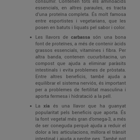
consumir. Contenen tots els aminoàcids
essencials, en altres paraules, es tracta
d’una proteïna completa. És molt famosa
entre esportistes i vegetarians, que les
posen en batuts i liquats pel sabor i color.
Les llavors de
carbassa
són una bona
font de proteïnes, a més de contenir àcids
grassos essencials, vitamines i fibra. Per
altra banda, contenen cucurbitacina, un
compost que ajuda a eliminar paràsits
intestinals i evita problemes de pròstata.
Entre altres beneficis, també ajuda a
equilibrar el sistema nerviós, és important
per a problemes de fertilitat masculina i
aporta fermesa i hidratació a la pell.
La
xia
és una llavor que ha guanyat
popularitat pels beneficis que aporta. És
la font vegetal més gran d’omega-3, a més
de ser coneguda perquè ajuda a reduir el
dolor a les articulacions, millora el trànsit
intestinal i ajuda a perdre pes. També pot