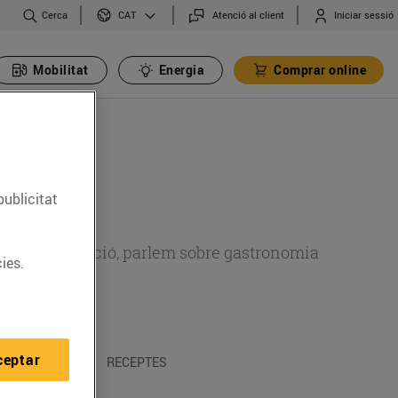
Cerca
Atenció al client
Iniciar sessió
CAT
Mobilitat
Energia
Comprar online
publicitat
 sobre alimentació, parlem sobre gastronomia
ies.
ceptar
 I TRADICIONS
RECEPTES