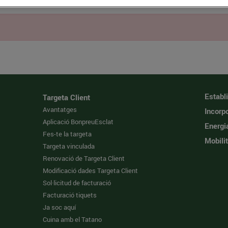
Establ
Targeta Client
Avantatges
Incorpo
Aplicació BonpreuEsclat
Energi
Fes-te la targeta
Mobilit
Targeta vinculada
Renovació de Targeta Client
Modificació dades Targeta Client
Sol·licitud de facturació
Facturació tiquets
Ja soc aquí
Cuina amb el Tatano