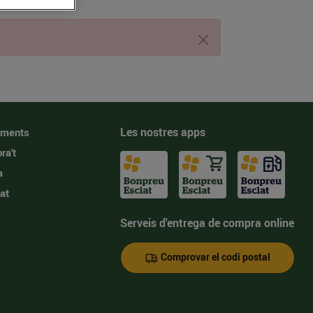
Tanca
Les nostres apps
iments
ra't
a
at
Serveis d'entrega de compra online
Comprovar el codi postal