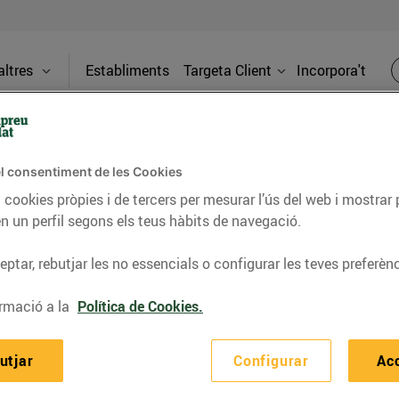
ltres
Establiments
Targeta Client
Incorpora't
BLOG
l consentiment de les Cookies
 cookies pròpies i de tercers per mesurar l’ús del web i mostrar 
n un perfil segons els teus hàbits de navegació.
ceptes, consells nutricionals, informació d’actualitat
ptar, rebutjar les no essencials o configurar les teves preferènc
del nostre territori i molts altres temes.
rmació a la
Política de Cookies.
utjar
Configurar
Ac
TAT
CONSELLS I HÀBITS SALUDABLES
ENERGIA
GASTRONOMIA