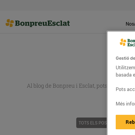
Nosa
Gestió de
Utilitzem
basada e
Al blog de Bonpreu i Esclat, pots trobar re
Pots acce
Més info
Reb
TOTS ELS POSTS
ACTUALI