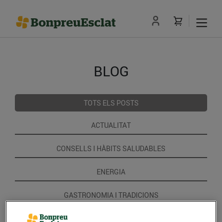
BLOG
TOTS ELS POSTS
ACTUALITAT
CONSELLS I HÀBITS SALUDABLES
ENERGIA
GASTRONOMIA I TRADICIONS
RECEPTES