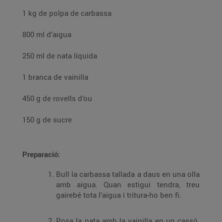
1 kg de polpa de carbassa
800 ml d’aigua
250 ml de nata líquida
1 branca de vainilla
450 g de rovells d’ou
150 g de sucre
Preparació:
Bull la carbassa tallada a daus en una olla
amb aigua. Quan estigui tendra, treu
gairebé tota l’aigua i tritura-ho ben fi.
Posa la nata amb la vainilla en un cassó.