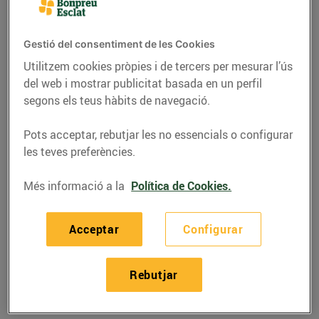
Gestió del consentiment de les Cookies
Utilitzem cookies pròpies i de tercers per mesurar l’ús
del web i mostrar publicitat basada en un perfil
segons els teus hàbits de navegació.
Pots acceptar, rebutjar les no essencials o configurar
les teves preferències.
Més informació a la
Política de Cookies.
ACTUALITAT
Acceptar
Configurar
Ja és aquí el 21è
concurs de dibuix
Rebutjar
infantil d’Esclat!
09/d’agost/2017