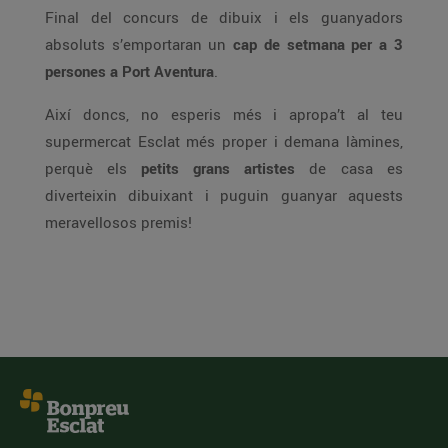
Final del concurs de dibuix i els guanyadors
absoluts s’emportaran un
cap de setmana per a 3
persones a Port Aventura
.
Així doncs, no esperis més i apropa’t al teu
supermercat Esclat més proper i demana làmines,
perquè els
petits grans artistes
de casa es
diverteixin dibuixant i puguin guanyar aquests
meravellosos premis!