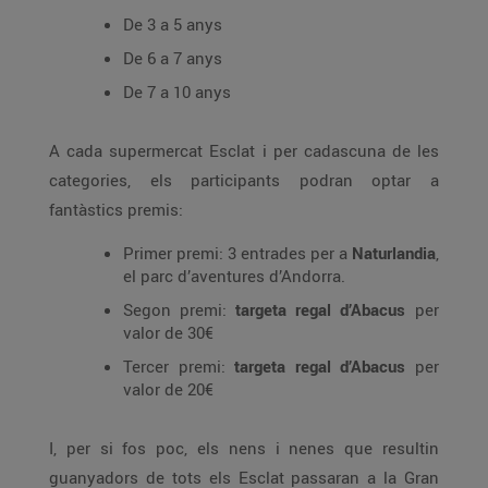
De 3 a 5 anys
De 6 a 7 anys
De 7 a 10 anys
A cada supermercat Esclat i per cadascuna de les
categories, els participants podran optar a
fantàstics premis:
Primer premi: 3 entrades per a
Naturlandia
,
el parc d’aventures d’Andorra.
Segon premi:
targeta regal d’Abacus
per
valor de 30€
Tercer premi:
targeta regal d’Abacus
per
valor de 20€
I, per si fos poc, els nens i nenes que resultin
guanyadors de tots els Esclat passaran a la Gran