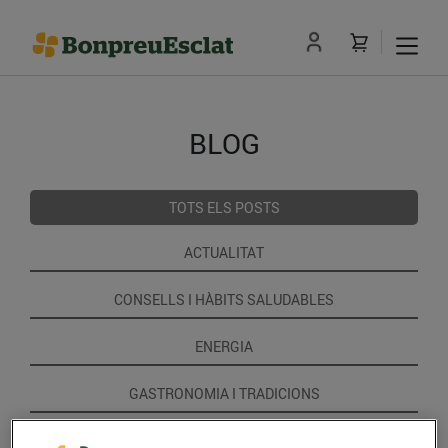
BLOG
TOTS ELS POSTS
ACTUALITAT
CONSELLS I HÀBITS SALUDABLES
ENERGIA
GASTRONOMIA I TRADICIONS
RECEPTES