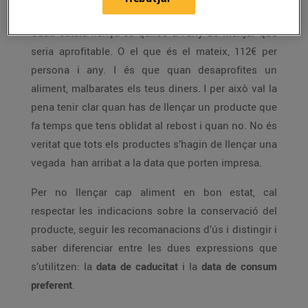
Cada català llença 35 quilos a l’any de menjar que
seria aprofitable. O el que és el mateix, 112€ per
persona i any. I és que quan desaprofites un
aliment, malbarates els teus diners. I per això val la
pena tenir clar quan has de llençar un producte que
fa temps que tens oblidat al rebost i quan no. No és
veritat que tots els productes s’hagin de llençar una
vegada han arribat a la data que porten impresa.
Per no llençar cap aliment en bon estat, cal
respectar les indicacions sobre la conservació del
producte, seguir les recomanacions d’ús i distingir i
saber diferenciar entre les dues expressions que
s’utilitzen: la
data de caducitat
i la
data de consum
preferent
.