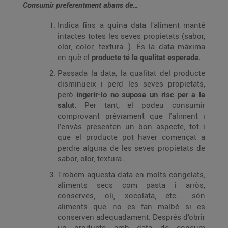
Consumir preferentment abans de…
Indica fins a quina data l’aliment manté
intactes totes les seves propietats (sabor,
olor, color, textura…). És la data màxima
en què el
producte té la qualitat esperada.
Passada la data, la qualitat del producte
disminueix i perd les seves propietats,
però
ingerir-lo no suposa un risc per a la
salut.
Per tant, el podeu consumir
comprovant prèviament que l'aliment i
l’envàs presenten un bon aspecte, tot i
que el producte pot haver començat a
perdre alguna de les seves propietats de
sabor, olor, textura…
Trobem aquesta data en molts congelats,
aliments secs com pasta i arròs,
conserves, oli, xocolata, etc... són
aliments que no es fan malbé si es
conserven adequadament. Després d’obrir
un producte amb data de consum