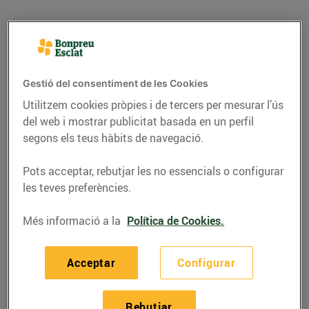
Gestió del consentiment de les Cookies
Utilitzem cookies pròpies i de tercers per mesurar l’ús
del web i mostrar publicitat basada en un perfil
segons els teus hàbits de navegació.
Pots acceptar, rebutjar les no essencials o configurar
les teves preferències.
CONSELLS I HÀBITS SALUDABLES
Més informació a la
Política de Cookies.
Les 3 diferències entre
la data de caducitat i la
Acceptar
Configurar
de consum preferent
18/de novembre/2015
Rebutjar