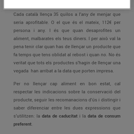
Cada català llença 35 quilos a l’any de menjar que
seria aprofitable. O el que és el mateix, 112€ per
persona i any. I és que quan desaprofites un
aliment, malbarates els teus diners. I per això val la
pena tenir clar quan has de llençar un producte que
fa temps que tens oblidat al rebost i quan no. No és
veritat que tots els productes s’hagin de llençar una
vegada han arribat a la data que porten impresa.
Per no llençar cap aliment en bon estat, cal
respectar les indicacions sobre la conservació del
producte, seguir les recomanacions d’ús i distingir i
saber diferenciar entre les dues expressions que
s’utilitzen: la
data de caducitat
i la
data de consum
preferent
.