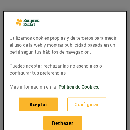
Utilizamos cookies propias y de terceros para medir
el uso de la web y mostrar publicidad basada en un
perfil según tus hábitos de navegación.
Puedes aceptar, rechazar las no esenciales o
configurar tus preferencias.
CONSEJOS Y HÁBITOS SALUDABLES
Más información en la
Política de Cookies.
Les 3 diferències entre
la data de caducitat i la
Aceptar
Configurar
de consum preferent
Rechazar
18/noviembre/2015