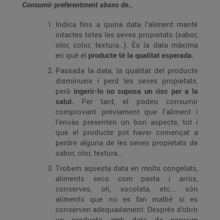
Consumir preferentment abans de…
Indica fins a quina data l’aliment manté
intactes totes les seves propietats (sabor,
olor, color, textura…). És la data màxima
en què el
producte té la qualitat esperada.
Passada la data, la qualitat del producte
disminueix i perd les seves propietats,
però
ingerir-lo no suposa un risc per a la
salut.
Per tant, el podeu consumir
comprovant prèviament que l'aliment i
l’envàs presenten un bon aspecte, tot i
que el producte pot haver començat a
perdre alguna de les seves propietats de
sabor, olor, textura…
Trobem aquesta data en molts congelats,
aliments secs com pasta i arròs,
conserves, oli, xocolata, etc... són
aliments que no es fan malbé si es
conserven adequadament. Després d’obrir
un producte amb data de consum