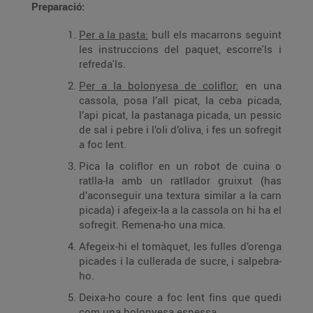
Preparació:
Per a la pasta:
bull els macarrons seguint
les instruccions del paquet, escorre'ls i
refreda'ls.
Per a la bolonyesa de coliflor:
en una
cassola, posa l’all picat, la ceba picada,
l’api picat, la pastanaga picada, un pessic
de sal i pebre i l’oli d’oliva, i fes un sofregit
a foc lent.
Pica la coliflor en un robot de cuina o
ratlla-la amb un ratllador gruixut (has
d’aconseguir una textura similar a la carn
picada) i afegeix-la a la cassola on hi ha el
sofregit. Remena-ho una mica.
Afegeix-hi el tomàquet, les fulles d’orenga
picades i la cullerada de sucre, i salpebra-
ho.
Deixa-ho coure a foc lent fins que quedi
com una bolonyesa espessa.