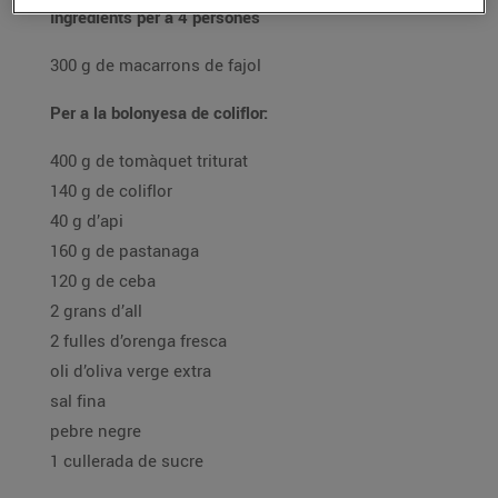
Ingredients per a 4 persones
300 g de macarrons de fajol
Per a la bolonyesa de coliflor:
400 g de tomàquet triturat
140 g de coliflor
40 g d’api
160 g de pastanaga
120 g de ceba
2 grans d’all
2 fulles d’orenga fresca
oli d’oliva verge extra
sal fina
pebre negre
1 cullerada de sucre