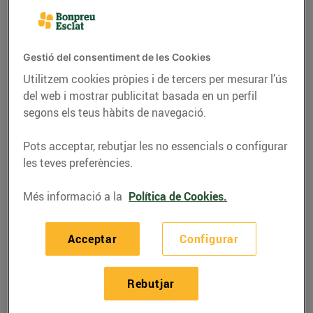
Gestió del consentiment de les Cookies
Utilitzem cookies pròpies i de tercers per mesurar l’ús
del web i mostrar publicitat basada en un perfil
segons els teus hàbits de navegació.
Pots acceptar, rebutjar les no essencials o configurar
les teves preferències.
Més informació a la
Política de Cookies.
RECEPTES
Macarrons de fajol amb
Acceptar
Configurar
bolonyesa de coliflor
09/de novembre/2020
Rebutjar