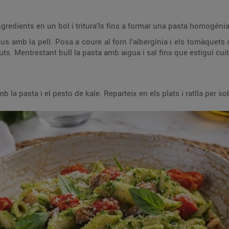
gredients en un bol i tritura’ls fins a formar una pasta homogènia
daus amb la pell. Posa a coure al forn l’albergínia i els tomàquets
s. Mentrestant bull la pasta amb aigua i sal fins que estigui cuita
 la pasta i el pesto de kale. Reparteix en els plats i ratlla per so