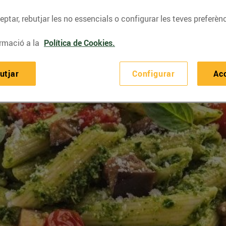
ptar, rebutjar les no essencials o configurar les teves preferènc
rmació a la
Política de Cookies.
utjar
Configurar
Ac