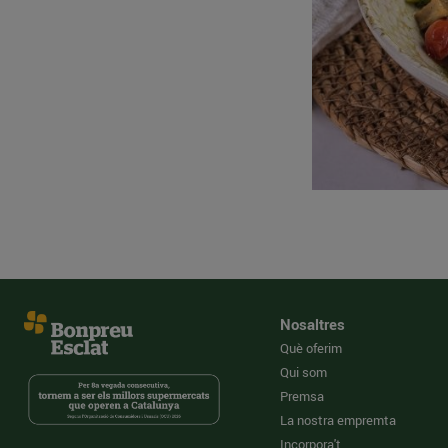
Nosaltres
Què oferim
Qui som
Premsa
La nostra empremta
Incorpora't