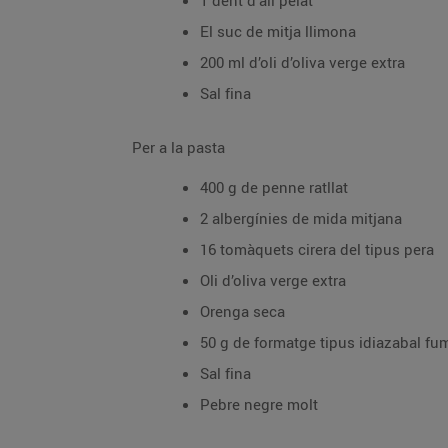
1 dent d’all pelat
El suc de mitja llimona
200 ml d’oli d’oliva verge extra
Sal fina
Per a la pasta
400 g de penne ratllat
2 albergínies de mida mitjana
16 tomàquets cirera del tipus pera
Oli d’oliva verge extra
Orenga seca
50 g de formatge tipus idiazabal fu
Sal fina
Pebre negre molt