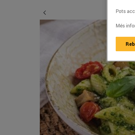
Pots acce
Més info
Reb