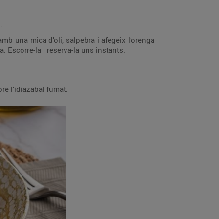
.
 amb una mica d’oli, salpebra i afegeix l’orenga
. Escorre-la i reserva-la uns instants.
bre l’idiazabal fumat.