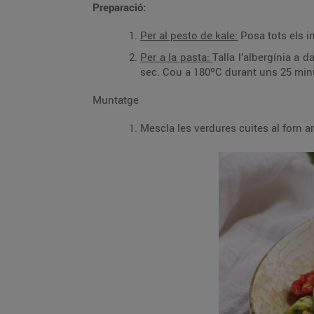
Preparació:
Per al pesto de kale:
Posa tots els in
Per a la pasta:
Talla l’albergínia a 
sec. Cou a 180ºC durant uns 25 minut
Muntatge
Mescla les verdures cuites al forn amb