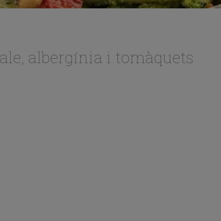
ale, albergínia i tomàquets