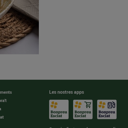
Les nostres apps
iments
ra't
a
at