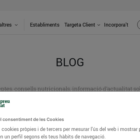
ltres
Establiments
Targeta Client
Incorpora't
BLOG
ceptes, consells nutricionals, informació d’actualitat
del nostre territori i molts altres temes.
l consentiment de les Cookies
TAT
CONSELLS I HÀBITS SALUDABLES
ENERGIA
GASTRONOMIA
 cookies pròpies i de tercers per mesurar l’ús del web i mostrar 
n un perfil segons els teus hàbits de navegació.