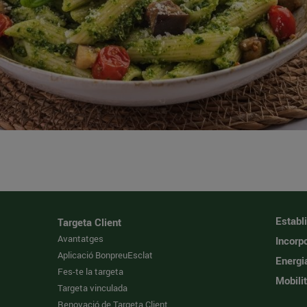
Establ
Targeta Client
Avantatges
Incorpo
Aplicació BonpreuEsclat
Energi
Fes-te la targeta
Mobilit
Targeta vinculada
Renovació de Targeta Client