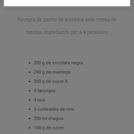
Recepta de pastís de xocolata amb crema de
taronja, ingredients per a 4 persones:
200 g de xocolata negra
240 g de mantega
300 g de sucre fi
3 taronges
4 ous
3 cullerades de rom
200 ml d’aigua
100 g de sucre