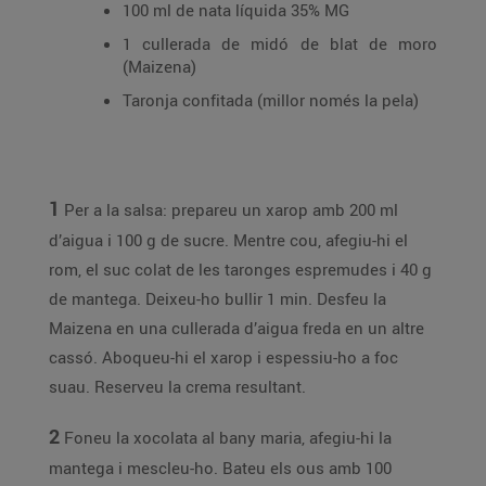
100 ml de nata líquida 35% MG
1 cullerada de midó de blat de moro
(Maizena)
Taronja confitada (millor només la pela)
1
Per a la salsa: prepareu un xarop amb 200 ml
d’aigua i 100 g de sucre. Mentre cou, afegiu-hi el
rom, el suc colat de les taronges espremudes i 40 g
de mantega. Deixeu-ho bullir 1 min. Desfeu la
Maizena en una cullerada d’aigua freda en un altre
cassó. Aboqueu-hi el xarop i espessiu-ho a foc
suau. Reserveu la crema resultant.
2
Foneu la xocolata al bany maria, afegiu-hi la
mantega i mescleu-ho. Bateu els ous amb 100