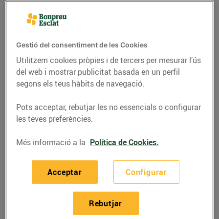
Gestió del consentiment de les Cookies
Utilitzem cookies pròpies i de tercers per mesurar l’ús
del web i mostrar publicitat basada en un perfil
segons els teus hàbits de navegació.
Pots acceptar, rebutjar les no essencials o configurar
les teves preferències.
RECEPTES
Més informació a la
Política de Cookies.
Pastís de xocolata amb
Acceptar
Configurar
crema de taronja
16/de novembre/2018
Rebutjar