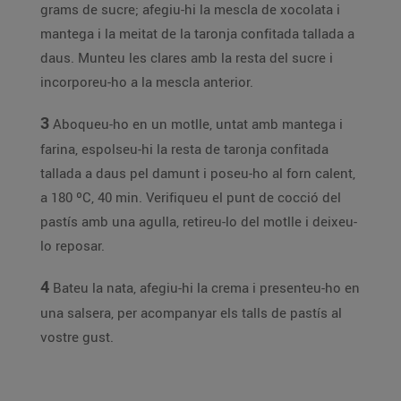
grams de sucre; afegiu-hi la mescla de xocolata i
mantega i la meitat de la taronja confitada tallada a
daus. Munteu les clares amb la resta del sucre i
incorporeu-ho a la mescla anterior.
3
Aboqueu-ho en un motlle, untat amb mantega i
farina, espolseu-hi la resta de taronja confitada
tallada a daus pel damunt i poseu-ho al forn calent,
a 180 ºC, 40 min. Verifiqueu el punt de cocció del
pastís amb una agulla, retireu-lo del motlle i deixeu-
lo reposar.
4
Bateu la nata, afegiu-hi la crema i presenteu-ho en
una salsera, per acompanyar els talls de pastís al
vostre gust.