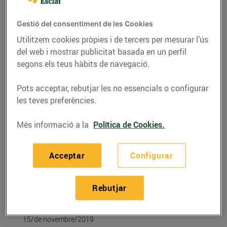
Gestió del consentiment de les Cookies
Utilitzem cookies pròpies i de tercers per mesurar l’ús
del web i mostrar publicitat basada en un perfil
segons els teus hàbits de navegació.
Pots acceptar, rebutjar les no essencials o configurar
les teves preferències.
Més informació a la
Política de Cookies.
RECEPTES
Acceptar
Configurar
Recepta de paté de
llenties vermelles amb
Rebutjar
sardines
15/de novembre/2019