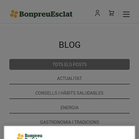
BLOG
TOTS ELS POSTS
ACTUALITAT
CONSELLS I HÀBITS SALUDABLES
ENERGIA
GASTRONOMIA I TRADICIONS
RECEPTES