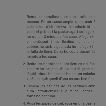
Renta les hortalisses, pela-les i talla-les a
trossos. En un cassó ample, untat amb 3
cullerades d’oli d’oliva, introdueix-hi la
ceba, el pebrot i la pastanaga, i sofregeix-
ho durant 3 minuts a foc suau. Afegeix-hi
el tomàquet i les llenties, remena-ho,
cobreix-ho amb aigua, sala-ho i afegeix-hi
la fulla de llorer. Deixa-ho coure durant 20
minuts a foc suau.
Retira les hortalisses i les llenties del foc,
escorre-ho bé perquè no quedi gens de
líquid, tritura-ho i passa-ho per un colador
xinès perquè quedi d’una textura ben fina.
Elimina les espines de les sardines amb
cura, introdueix-les al puré de llenties i
torna-ho a triturar.
Posa les pipes de carbassa en una paella