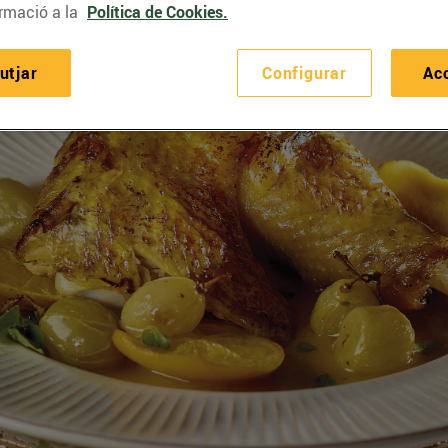
rmació a la
Política de Cookies.
utjar
Configurar
Ac