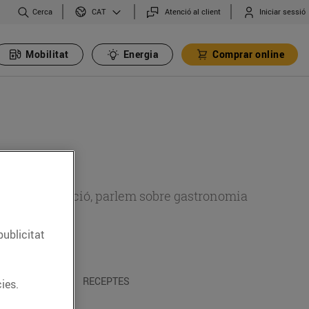
Cerca
Atenció al client
Iniciar sessió
CAT
Mobilitat
Energia
Comprar online
 sobre alimentació, parlem sobre gastronomia
publicitat
 I TRADICIONS
RECEPTES
ies.