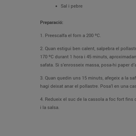
Sal i pebre
Preparació:
1. Preescalfa el forn a 200 ºC.
2. Quan estigui ben calent, salpebra el pollast
170 ºC durant 1 hora i 45 minuts, aproximadam
safata. Si s’enrosseix massa, posa-hi paper d’
3. Quan quedin uns 15 minuts, afegeix a la saf
hagi deixat anar el pollastre. Posa’l en una cass
4. Redueix el suc de la cassola a foc fort fins
i la salsa.