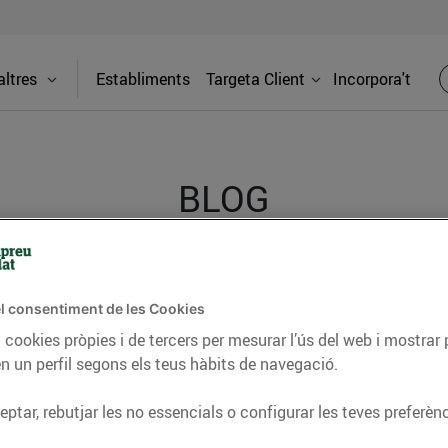
ltres
Establiments
Targeta Client
Incorpora't
BLOG
ceptes, consells nutricionals, informació d’actualitat
l consentiment de les Cookies
del nostre territori i molts altres temes.
 cookies pròpies i de tercers per mesurar l’ús del web i mostrar 
n un perfil segons els teus hàbits de navegació.
TAT
CONSELLS I HÀBITS SALUDABLES
ENERGIA
GASTRONOMIA
ptar, rebutjar les no essencials o configurar les teves preferènc