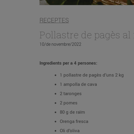
RECEPTES
Pollastre de pagès al
10/de novembre/2022
Ingredients per a 4 persones:
1 pollastre de pagès d’uns 2 kg
1 ampolla de cava
2 taronges
2 pomes
80 g de raïm
Orenga fresca
Oli d’oliva