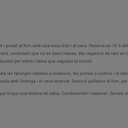
re i posa’l al forn amb una mica d’oli i el cava. Reserva un 15 % de
ent, controlant que no es dauri massa. Vés regant-lo de tant en t
alumini per sobre i deixa que segueixi la cocció.
ata les taronges tallades a rodanxes, les pomes a vuitens i el raïm
ola amb l’orenga i el cava reservat. Deixa el pollastre al forn, per 
 que tingui una textura de salsa. Condimenta’l i reserva’l. Serveix