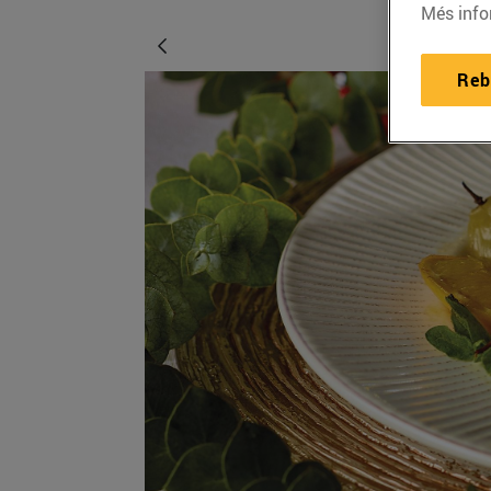
Més info
Reb