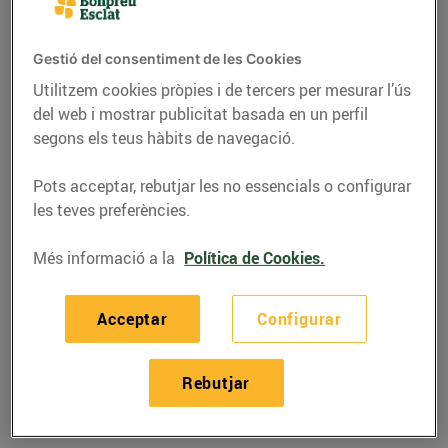
Gestió del consentiment de les Cookies
Utilitzem cookies pròpies i de tercers per mesurar l’ús
del web i mostrar publicitat basada en un perfil
segons els teus hàbits de navegació.
Pots acceptar, rebutjar les no essencials o configurar
les teves preferències.
Més informació a la
Política de Cookies.
RECEPTES
Acceptar
Configurar
Recepta de crema
d’endívies amb pernil
Rebutjar
18/de gener/2019