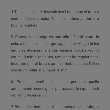
1
Talleu la base de les endívies i retireu-ne el tronxo
central. Peleu la ceba. Talleu ambdues verdures a
bocins regulars.
2
Poseu la mantega en una olla i feu-hi coure la
ceba a foc suau, sense que agafi color. Afegiu-hi les
endívies, el sucre i la farina, remenant-ho. Deixeu-ho
coure 10 min a foc suau, remenant-ho regularment.
Incorporeu-hi el brou d’au i les herbes, tapeu l’olla i
deixeu-ho bullir suaument 10 min.
3
Poliu el pernil i passeu-lo per una paella
antiadherent, sense greix, per assecar-lo i que quedi
cruixent. Reserveu-lo.
4
Retireu les herbes de l’olla i bateu-ne el contingut