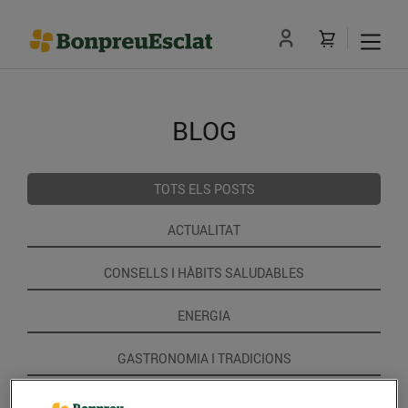
BLOG
TOTS ELS POSTS
ACTUALITAT
CONSELLS I HÀBITS SALUDABLES
ENERGIA
GASTRONOMIA I TRADICIONS
RECEPTES