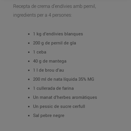
Recepta de crema d’endívies amb pernil,
ingredients per a 4 persones:
1 kg d’endívies blanques
200 g de pernil de gla
1 ceba
40 g de mantega
1 l de brou d’au
200 ml de nata líquida 35% MG
1 cullerada de farina
Un manat d’herbes aromàtiques
Un pessic de sucre cerfull
Sal pebre negre