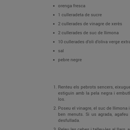
orenga fresca
1 culleradeta de sucre
2 cullerades de vinagre de xerès
2 cullerades de suc de llimona
10 cullerades d’oli d’oliva verge extr
sal
pebre negre
Renteu els pebrots sencers, eixugueu
estiguin amb la pela negra i embutl
los.
Poseu el vinagre, el suc de llimona i 
ben menuts. Si us agrada, agafeu un
desfullada.
Peleu les cebes i talleu-les al llarg, 