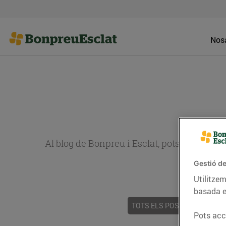
Nosa
Al blog de Bonpreu i Esclat, pots trobar re
Gestió de
Utilitzem
basada e
TOTS ELS POSTS
ACTUALI
Pots acce