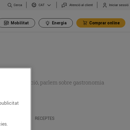
Cerca
Atenció al client
Iniciar sessió
CAT
Mobilitat
Energia
Comprar online
 sobre alimentació, parlem sobre gastronomia
publicitat
 I TRADICIONS
RECEPTES
ies.