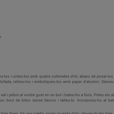
a
-los i unteu-los amb quatre cullerades d’oli, abans de posar-los 
lofada, retireu-los i emboliqueu-los amb paper d’alumini. Deixeu
sal i pebre al vostre gust en un bol i bateu-ho a fons. Peleu els all
 bocí de bitxo sense llavors i talleu-lo. Incorporeu-ho al batut
a tires fines. En una paella, poseu la resta d’oli i daureu-hi les tir