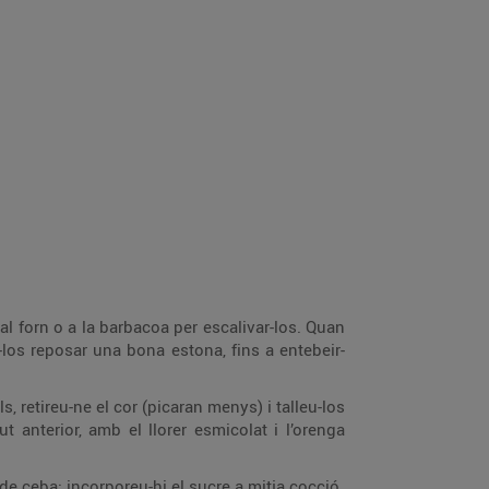
al forn o a la barbacoa per escalivar-los. Quan
-los reposar una bona estona, fins a entebeir-
s, retireu-ne el cor (picaran menys) i talleu-los
 anterior, amb el llorer esmicolat i l’orenga
es de ceba; incorporeu-hi el sucre a mitja cocció.