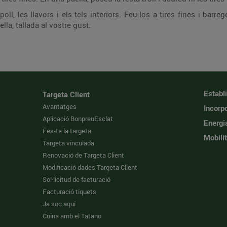
opoll, les llavors i els tels interiors. Feu-los a tires fines i ba
la, tallada al vostre gust.
Establ
Targeta Client
Avantatges
Incorpo
Aplicació BonpreuEsclat
Energi
Fes-te la targeta
Mobilit
Targeta vinculada
Renovació de Targeta Client
Modificació dades Targeta Client
Sol·licitud de facturació
Facturació tiquets
Ja soc aquí
Cuina amb el Tatano