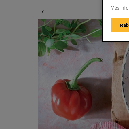
Més info
Reb