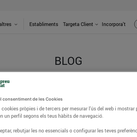
ltres
Establiments
Targeta Client
Incorpora't
BLOG
ceptes, consells nutricionals, informació d’actualitat
del nostre territori i molts altres temes.
l consentiment de les Cookies
 cookies pròpies i de tercers per mesurar l’ús del web i mostrar 
n un perfil segons els teus hàbits de navegació.
TAT
CONSELLS I HÀBITS SALUDABLES
ENERGIA
GASTRONOMIA
ptar, rebutjar les no essencials o configurar les teves preferènc