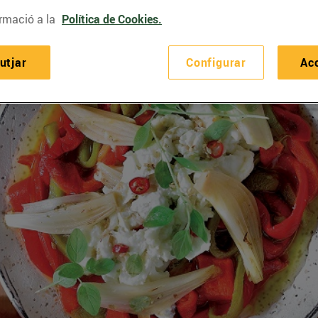
rmació a la
Política de Cookies.
utjar
Configurar
Ac