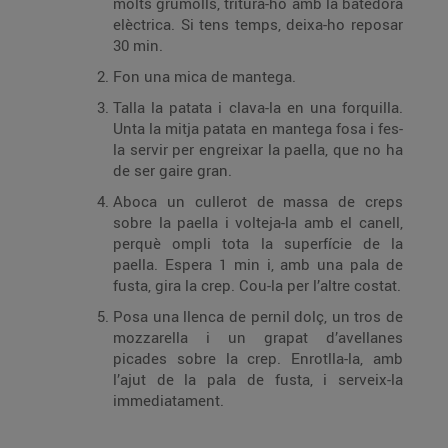
molts grumolls, tritura-ho amb la batedora
elèctrica. Si tens temps, deixa-ho reposar
30 min.
Fon una mica de mantega.
Talla la patata i clava-la en una forquilla.
Unta la mitja patata en mantega fosa i fes-
la servir per engreixar la paella, que no ha
de ser gaire gran.
Aboca un cullerot de massa de creps
sobre la paella i volteja-la amb el canell,
perquè ompli tota la superfície de la
paella. Espera 1 min i, amb una pala de
fusta, gira la crep. Cou-la per l’altre costat.
Posa una llenca de pernil dolç, un tros de
mozzarella i un grapat d’avellanes
picades sobre la crep. Enrotlla-la, amb
l’ajut de la pala de fusta, i serveix-la
immediatament.