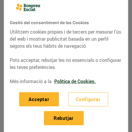
Gestió del consentiment de les Cookies
Utilitzem cookies pròpies i de tercers per mesurar l’ús
del web i mostrar publicitat basada en un perfil
segons els teus hàbits de navegació.
Pots acceptar, rebutjar les no essencials o configurar
les teves preferències.
Més informació a la
Política de Cookies.
RECEPTES
Recepta de creps de
Acceptar
Configurar
pernil i avellanes
Rebutjar
16/de juny/2020