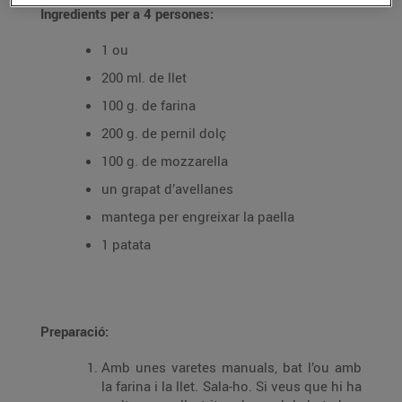
Ingredients per a 4 persones:
1 ou
200 ml. de llet
100 g. de farina
200 g. de pernil dolç
100 g. de mozzarella
un grapat d’avellanes
mantega per engreixar la paella
1 patata
Preparació:
Amb unes varetes manuals, bat l’ou amb
la farina i la llet. Sala-ho. Si veus que hi ha