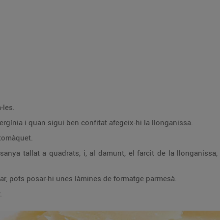
-les.
Fes un sofregit amb les cebes i l’albergínia i quan sigui ben confitat afegeix-hi la llonganissa.
 tomàquet.
a, la ceba i l’albergínia. Repeteix l’operació tres
Napa-ho amb la beixamel i, per acabar, pots posar-hi unes làmines de formatge parmesà.
.