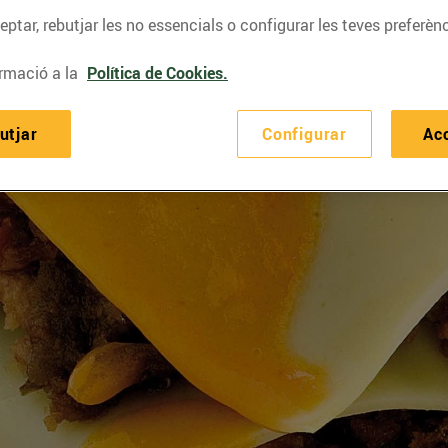
ptar, rebutjar les no essencials o configurar les teves preferènc
rmació a la
Política de Cookies.
utjar
Configurar
Ac