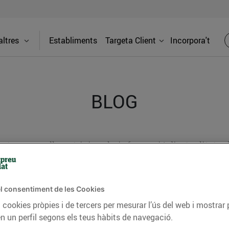
ltres
Establiments
Targeta Client
Incorpora't
BLOG
ceptes, consells nutricionals, informació d’actualitat
del nostre territori i molts altres temes.
l consentiment de les Cookies
 cookies pròpies i de tercers per mesurar l’ús del web i mostrar 
TAT
CONSELLS I HÀBITS SALUDABLES
ENERGIA
GASTRONOMIA
n un perfil segons els teus hàbits de navegació.