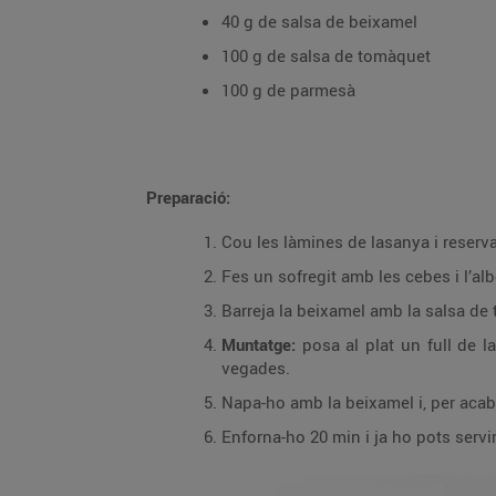
40 g de salsa de beixamel
100 g de salsa de tomàquet
100 g de parmesà
Preparació:
Cou les làmines de lasanya i reserva
Barreja la beixamel amb la salsa de
Muntatge:
posa al plat un full de lasanya tallat a quadrats, i, al damunt, el farcit de la llonganiss
vegades.
Enforna-ho 20 min i ja ho pots servir