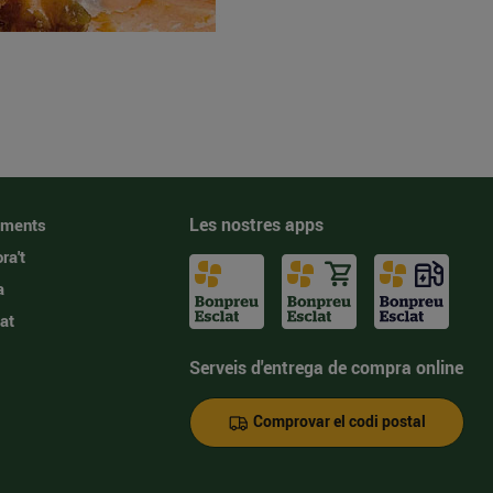
Les nostres apps
iments
ra't
a
at
Serveis d'entrega de compra online
Comprovar el codi postal