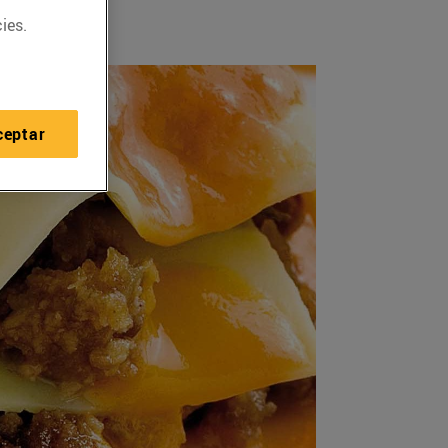
ies.
ceptar