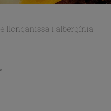
e llonganissa i albergínia
da