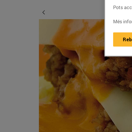
Pots acce
Més info
Reb