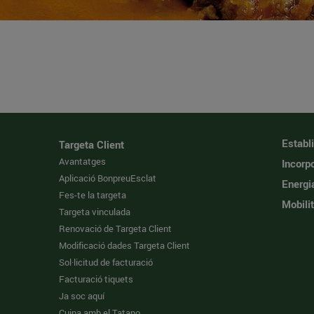
Establ
Targeta Client
Avantatges
Incorpo
Aplicació BonpreuEsclat
Energi
Fes-te la targeta
Mobilit
Targeta vinculada
Renovació de Targeta Client
Modificació dades Targeta Client
Sol·licitud de facturació
Facturació tiquets
Ja soc aquí
Cuina amb el Tatano