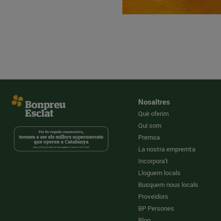
Nosaltres
Què oferim
Qui som
Premsa
La nostra empremta
Incorpora't
Lloguem locals
Busquem nous locals
Proveïdors
BP Persones
Blog