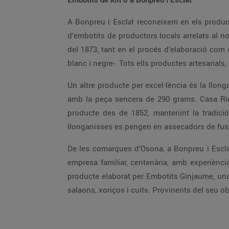
A Bonpreu i Esclat reconeixem en els product
d’embotits de productors locals arrelats al n
del 1873, tant en el procés d’elaboració com en
blanc i negre-. Tots ells productes artesanals
Un altre producte per excel·lència és la llon
amb la peça sencera de 290 grams. Casa Rier
producte des de 1852, mantenint la tradició
llonganisses es pengen en assecadors de fusta 
De les comarques d’Osona, a Bonpreu i Esclat 
empresa familiar, centenària, amb experiència
producte elaborat per Embotits Ginjaume, una 
salaons, xoriços i cuits. Provinents del seu obr