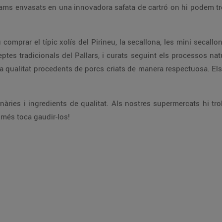
grams envasats en una innovadora safata de cartró on hi podem tro
omprar el típic xolís del Pirineu, la secallona, les mini secallon
ptes tradicionals del Pallars, i curats seguint els processos nat
ra qualitat procedents de porcs criats de manera respectuosa. Els 
nàries i ingredients de qualitat. Als nostres supermercats hi tr
omés toca gaudir-los!