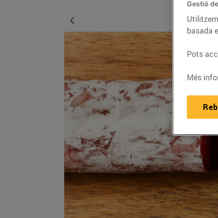
Gestió de
Utilitzem
basada e
Pots acce
Més info
Reb