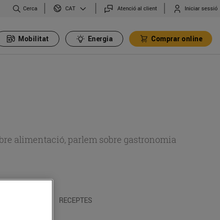
Cerca
Atenció al client
Iniciar sessió
CAT
Mobilitat
Energia
Comprar online
 sobre alimentació, parlem sobre gastronomia
 I TRADICIONS
RECEPTES