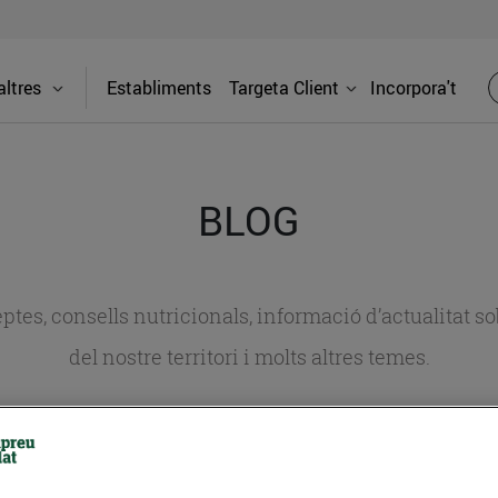
ltres
Establiments
Targeta Client
Incorpora't
BLOG
ceptes, consells nutricionals, informació d’actualitat
del nostre territori i molts altres temes.
TAT
CONSELLS I HÀBITS SALUDABLES
ENERGIA
GASTRONOMIA