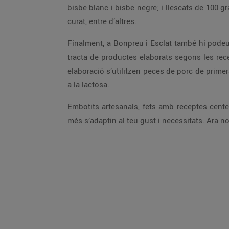
bisbe blanc i bisbe negre; i llescats de 100 
curat, entre d’altres.
Finalment, a Bonpreu i Esclat també hi podeu c
tracta de productes elaborats segons les rece
elaboració s’utilitzen peces de porc de prime
a la lactosa.
Embotits artesanals, fets amb receptes cente
més s’adaptin al teu gust i necessitats. Ara n