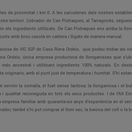
es de proximitat i km 0. A les xarcuteries dels nostres establim
ostre territori. L’obrador de Can Pistraques, al Tarragonès, segue
 els ingredients utilitzats. De Can Pistraques ens arriba la llong
, cuits amb brou casolà en caldera i lligats de manera manual.
ganissa de VIC IGP de Casa Riera Ordeix, que podeu trobar als nos
a Ordeix, única empresa productora de llonganisses que s’ubic
 més ancestral i utilitzant ingredients 100% naturals. En dest
originaris, amb el punt just de temperatura i humitat. S’hi estan 
servim la somalla, el fuet sense lactosa, la llonganissa i el bu
 i qualitat reconeguda en tots els seus productes. I de l’Alt Em
empresa familiar amb quaranta-sis anys d’experiència en el secto
ador, també s’hi pot comprar el llom sec, la baiona del coll o la bot