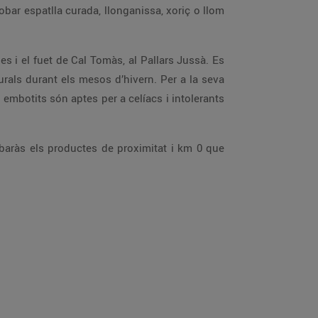
bar espatlla curada, llonganissa, xoriç o llom
es i el fuet de Cal Tomàs, al Pallars Jussà. Es
urals durant els mesos d’hivern. Per a la seva
embotits són aptes per a celíacs i intolerants
obaràs els productes de proximitat i km 0 que