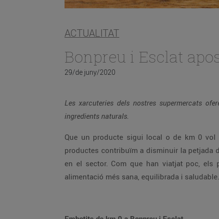
ACTUALITAT
Bonpreu i Esclat apos
29/de juny/2020
Les xarcuteries dels nostres supermercats ofere
ingredients naturals.
Que un producte sigui local o de km 0 vol
productes contribuïm a disminuir la petjada d
en el sector. Com que han viatjat poc, els 
alimentació més sana, equilibrada i saludable
Embotits de km 0 a Bonpreu i Esclat