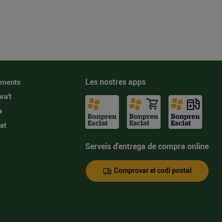
Les nostres apps
iments
ra't
a
at
Serveis d'entrega de compra online
Comprovar el codi postal