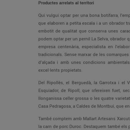
Productes arrelats al territori
Qui vulgui optar per una bona botifarra, l’e
que elaboren a petita escala i a un obrador tr
embotit de qualitat que conserva unes caracte
podem optar per un pernil La Selva, obrador que 
empresa centenària, especialista en l’elabor
tradicionals. Sense marxar de les comarques
d’alçada i amb unes condicions ambientals 
excel·lents propietats.
Del Ripollès, el Berguedà, la Garrotxa i el
Esquiador, de Ripoll, que ofereixen fuet, se
llonganissa celler grossa o les quatre varietat
Casa Pedragosa, a Caldes de Montbui, que ens
També comptem amb Mallart Artesans Xarcuter
la carn de porc Duroc. Destaquem també els p