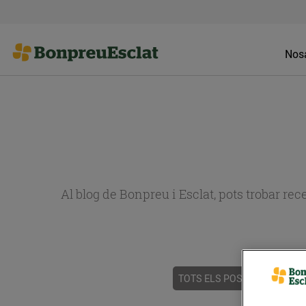
Nosa
Al blog de Bonpreu i Esclat, pots trobar re
TOTS ELS POSTS
ACTUALI