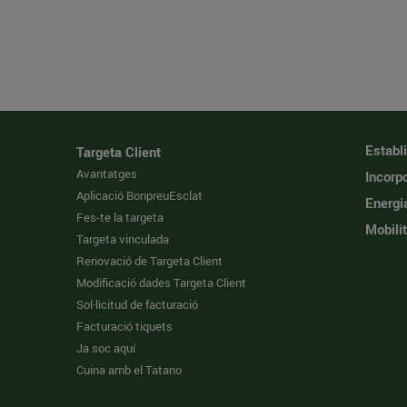
Establ
Targeta Client
Avantatges
Incorpo
Aplicació BonpreuEsclat
Energi
Fes-te la targeta
Mobilit
Targeta vinculada
Renovació de Targeta Client
Modificació dades Targeta Client
Sol·licitud de facturació
Facturació tiquets
Ja soc aquí
Cuina amb el Tatano