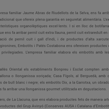
mpresa familiar Jaume Abras de Riudellots de la Selva, ens fa ar
adicional que ofereix plena garantia en seguretat alimentària. L’e
rístiques organolèptiques excel·lents. I si en lloc de botifarra
ens fa arribar pernil cuit extra llauna, pernil cuit extrareduït en 
ació de pernil cuit i gall d’indi, i de productes d’alta xarcu
 gironines, Embotits i Patés Costabona ens ofereixen productes 
privilegiades. L’empresa familiar elabora els embotits amb le
 Vallès Oriental els establiments Bonpreu i Esclat compten am
callona o llonganissa xoriçada; Casa Fígols, al Berguedà, amb d
s de bull blanc i negre; els embotits Oix, a la Garrotxa, un obrador
 fa arribar una llonganissa gourmet utilitzada en degustacions.
s, de La Llacuna, que ens elabora productes fets de manera art
roductes del Grup Avinyó (Conserves AUSA i Catalana d’Embotits