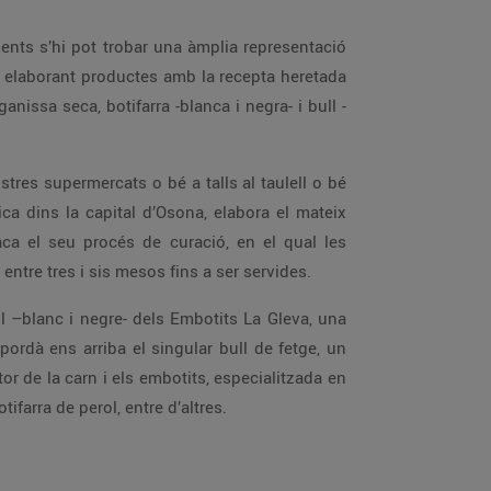
ents s’hi pot trobar una àmplia representació
ix elaborant productes amb la recepta heretada
anissa seca, botifarra -blanca i negra- i bull -
tres supermercats o bé a talls al taulell o bé
a dins la capital d’Osona, elabora el mateix
aca el seu procés de curació, en el qual les
entre tres i sis mesos fins a ser servides.
ll –blanc i negre- dels Embotits La Gleva, una
pordà ens arriba el singular bull de fetge, un
r de la carn i els embotits, especialitzada en
ifarra de perol, entre d’altres.