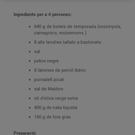
Ingredients per a 4 persones:
640 g de bolets de temporada (rossinyols,
camagrocs, moixernons )
8 alls tendres tallats a bastonets
sal
pebre negre
8 làmines de pernil ibèric
porradell picat
sal de Maldon
oli d’oliva verge extra
400 g de nata líquida
160 g de foie gras
Preparació: