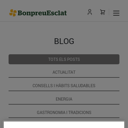
BLOG
TOTS ELS POSTS
ACTUALITAT
CONSELLS I HÀBITS SALUDABLES
ENERGIA
GASTRONOMIA I TRADICIONS
RECEPTES