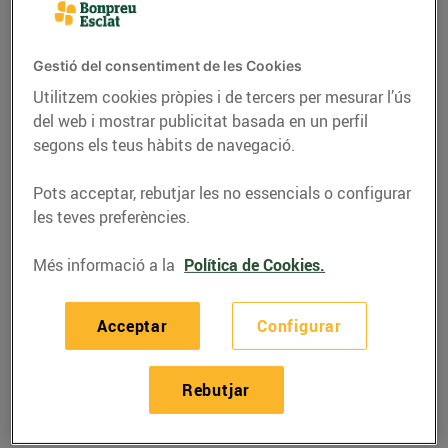
Gestió del consentiment de les Cookies
Utilitzem cookies pròpies i de tercers per mesurar l’ús
del web i mostrar publicitat basada en un perfil
segons els teus hàbits de navegació.
Pots acceptar, rebutjar les no essencials o configurar
les teves preferències.
Més informació a la
Política de Cookies.
RECEPTES
Acceptar
Configurar
Saltat de bolets i crema
de foie amb pernil
Rebutjar
ibèric
01/de novembre/2021