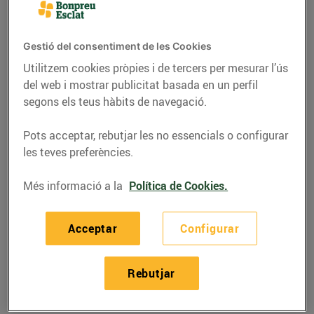
Gestió del consentiment de les Cookies
Utilitzem cookies pròpies i de tercers per mesurar l’ús
del web i mostrar publicitat basada en un perfil
segons els teus hàbits de navegació.
Pots acceptar, rebutjar les no essencials o configurar
les teves preferències.
Més informació a la
Política de Cookies.
RECEPTES
Acceptar
Configurar
Suquet de rap i gambes
08/de novembre/2021
Rebutjar
Ingredients