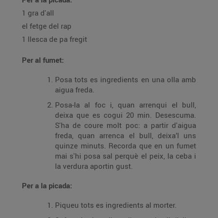
1 gra d'all
el fetge del rap
1 llesca de pa fregit
Per al fumet:
Posa tots es ingredients en una olla amb
aigua freda.
Posa-la al foc i, quan arrenqui el bull,
deixa que es cogui 20 min. Desescuma.
S'ha de coure molt poc: a partir d'aigua
freda, quan arrenca el bull, deixa’l uns
quinze minuts. Recorda que en un fumet
mai s'hi posa sal perquè el peix, la ceba i
la verdura aportin gust.
Per a la picada:
Piqueu tots es ingredients al morter.