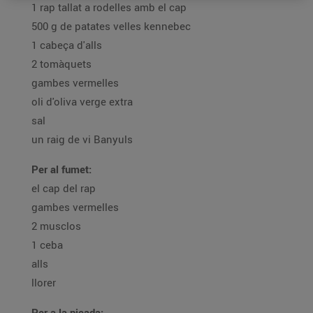
1 rap tallat a rodelles amb el cap
500 g de patates velles kennebec
1 cabeça d'alls
2 tomàquets
gambes vermelles
oli d'oliva verge extra
sal
un raig de vi Banyuls
Per al fumet:
el cap del rap
gambes vermelles
2 musclos
1 ceba
alls
llorer
Per a la picada: