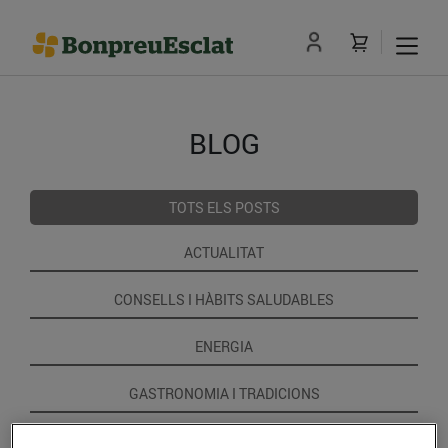
BLOG
TOTS ELS POSTS
ACTUALITAT
CONSELLS I HÀBITS SALUDABLES
ENERGIA
GASTRONOMIA I TRADICIONS
RECEPTES