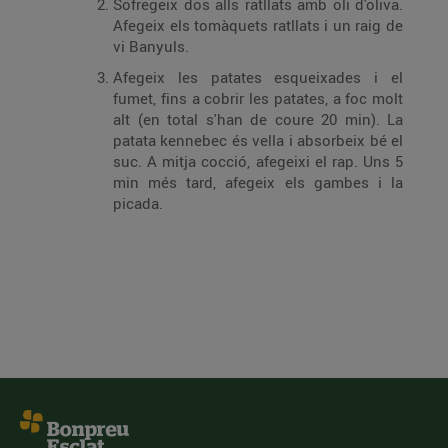
Sofregeix dos alls ratllats amb oli d'oliva.
Afegeix els tomàquets ratllats i un raig de
vi Banyuls.
Afegeix les patates esqueixades i el
fumet, fins a cobrir les patates, a foc molt
alt (en total s'han de coure 20 min). La
patata kennebec és vella i absorbeix bé el
suc. A mitja cocció, afegeixi el rap. Uns 5
min més tard, afegeix els gambes i la
picada.