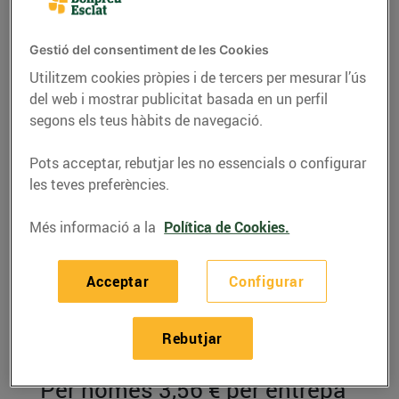
Gestió del consentiment de les Cookies
Utilitzem cookies pròpies i de tercers per mesurar l’ús
del web i mostrar publicitat basada en un perfil
segons els teus hàbits de navegació.
Pots acceptar, rebutjar les no essencials o configurar
les teves preferències.
Més informació a la
Política de Cookies.
RECEPTES
Acceptar
Configurar
Sandvitx de pastrami
amb maionesa de
Rebutjar
mostassa
Per només 3,56 € per entrepà