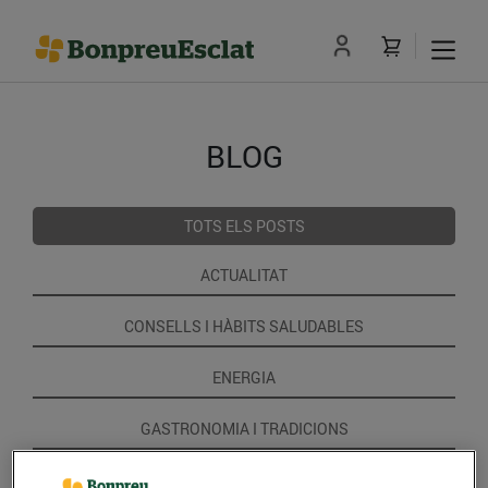
BLOG
TOTS ELS POSTS
ACTUALITAT
CONSELLS I HÀBITS SALUDABLES
ENERGIA
GASTRONOMIA I TRADICIONS
RECEPTES