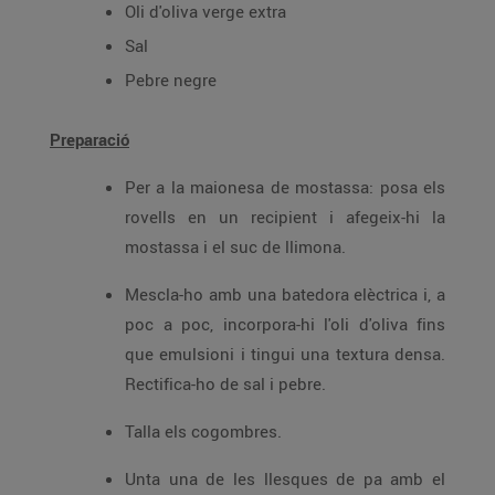
Oli d'oliva verge extra
Sal
Pebre negre
Preparació
Per a la maionesa de mostassa: posa els
rovells en un recipient i afegeix-hi la
mostassa i el suc de llimona.
Mescla-ho amb una batedora elèctrica i, a
poc a poc, incorpora-hi l'oli d'oliva fins
que emulsioni i tingui una textura densa.
Rectifica-ho de sal i pebre.
Talla els cogombres.
Unta una de les llesques de pa amb el