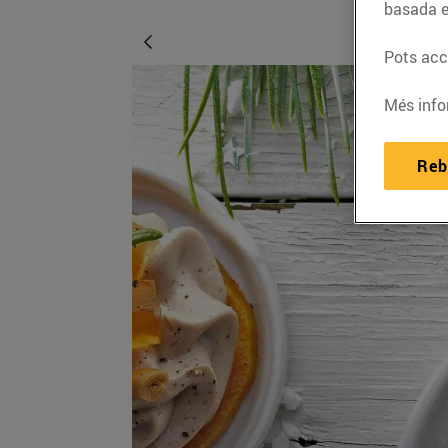
basada e
Pots acce
Més info
Reb