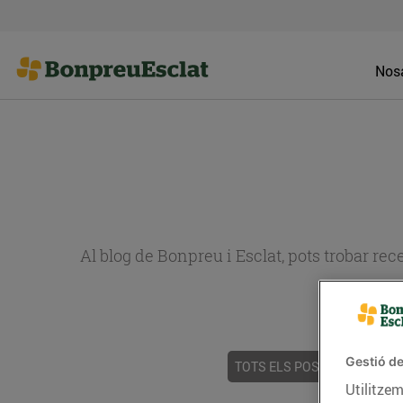
Nosa
Al blog de Bonpreu i Esclat, pots trobar re
Gestió de
TOTS ELS POSTS
ACTUALI
Utilitzem