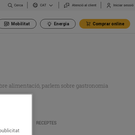
Cerca
Atenció al client
Iniciar sessió
CAT
Mobilitat
Energia
Comprar online
 sobre alimentació, parlem sobre gastronomia
 I TRADICIONS
RECEPTES
publicitat