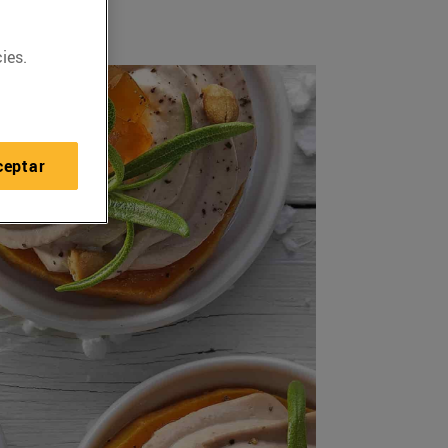
ies.
ceptar