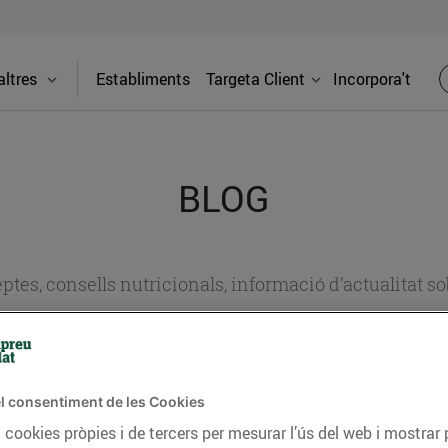
ltres
Establiments
Targeta Client
Incorpora't
BLOG
ceptes, consells nutricionals, informació d’actualitat
del nostre territori i molts altres temes.
l consentiment de les Cookies
TAT
CONSELLS I HÀBITS SALUDABLES
ENERGIA
GASTRONOMIA
 cookies pròpies i de tercers per mesurar l’ús del web i mostrar 