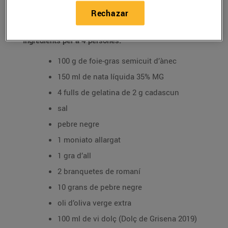
04/diciembre/2021
Rechazar
Ingredients per a 4 persones:
100 g de foie-gras semicuit d’ànec
150 ml de nata líquida 35% MG
4 fulls de gelatina de 2 g cadascun
sal
pebre negre
1 moniato allargat
1 gra d’all
2 branquetes de romaní
10 grans de pebre negre
oli d’oliva verge extra
100 ml de vi dolç (Dolç de Grisena 2019)