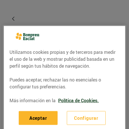
Utilizamos cookies propias y de terceros para medir
el uso de la web y mostrar publicidad basada en un
perfil según tus hábitos de navegación.
Puedes aceptar, rechazar las no esenciales o
RECETAS
configurar tus preferencias.
Snack de moniato i
Más información en la
Política de Cookies.
foie-gras d'ànec amb
gelatina de vi dolç i
Aceptar
Configurar
pinyons