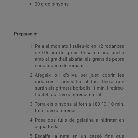
20 g de pinyons
Preparació:
Pela el moniato i talleu-lo en 12 rodanxes
de 0,5 cm de gruix. Posa en una paella
amb el gra d’all aixafat, els grans de pebre
i una branca de romaní.
Afegeix oli d’oliva per just cobrir les
rodanxes i poseu-ho al foc. Deixa que
surtin els primers borbolls, 1 min, i retireu-
ho del foc. Deixa refredar en l’oli.
Torra els pinyons al forn a 180 ºC, 10 min,
treu i deixa refredar.
Posa dos fulls de gelatina a hidratar en
aigua freda.
Escalfa la nata en un cassó fins que