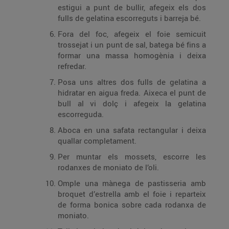
estigui a punt de bullir, afegeix els dos
fulls de gelatina escorreguts i barreja bé.
Fora del foc, afegeix el foie semicuit
trossejat i un punt de sal, batega bé fins a
formar una massa homogènia i deixa
refredar.
Posa uns altres dos fulls de gelatina a
hidratar en aigua freda. Aixeca el punt de
bull al vi dolç i afegeix la gelatina
escorreguda.
Aboca en una safata rectangular i deixa
quallar completament.
Per muntar els mossets, escorre les
rodanxes de moniato de l’oli.
Omple una mànega de pastisseria amb
broquet d’estrella amb el foie i reparteix
de forma bonica sobre cada rodanxa de
moniato.