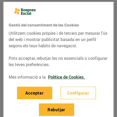
Gestió del consentiment de les Cookies
Utilitzem cookies pròpies i de tercers per mesurar l’ús
del web i mostrar publicitat basada en un perfil
segons els teus hàbits de navegació.
Pots acceptar, rebutjar les no essencials o configurar
les teves preferències.
RECEPTES
Més informació a la
Política de Cookies.
Tomàquet farcit de
Acceptar
Configurar
taboulé i formatge
Il·lusió
Rebutjar
28/de juliol/2020