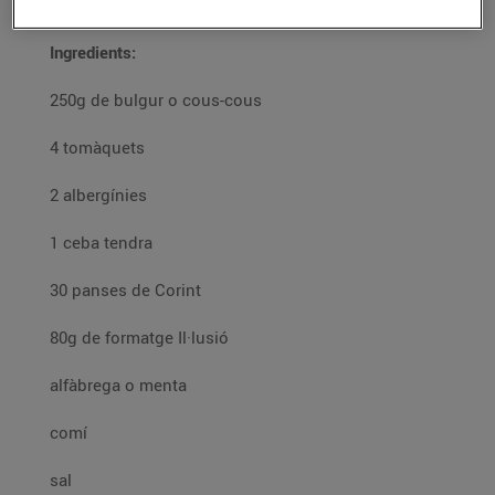
Ingredients:
250g de bulgur o cous-cous
4 tomàquets
2 albergínies
1 ceba tendra
30 panses de Corint
80g de formatge Il·lusió
alfàbrega o menta
comí
sal