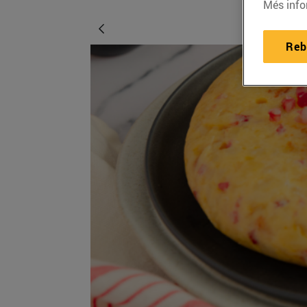
Més info
Reb