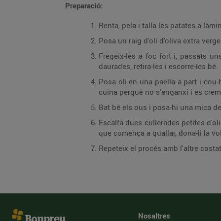
Preparació:
Renta, pela i talla les patates a làm
Posa un raig d'oli d'oliva extra verge
Fregeix-les a foc fort i, passats 
daurades, retira-les i escorre-les bé.
Posa oli en una paella a part i cou
cuina perquè no s'enganxi i es crem
Bat bé els ous i posa-hi una mica de 
Escalfa dues cullerades petites d'oli
que comença a quallar, dona-li la vol
Repeteix el procés amb l'altre costat 
Nosaltres