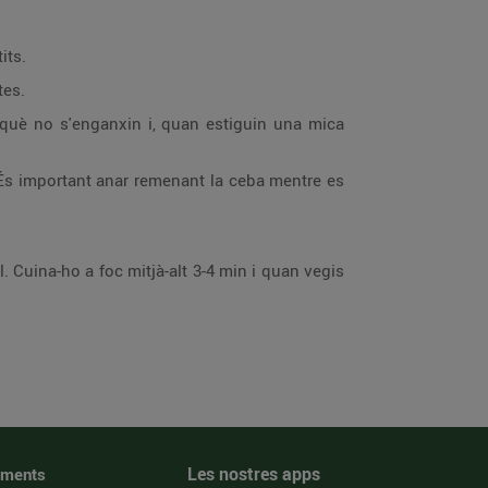
its.
tes.
erquè no s'enganxin i, quan estiguin una mica
. És important anar remenant la ceba mentre es
il. Cuina-ho a foc mitjà-alt 3-4 min i quan vegis
Les nostres apps
iments