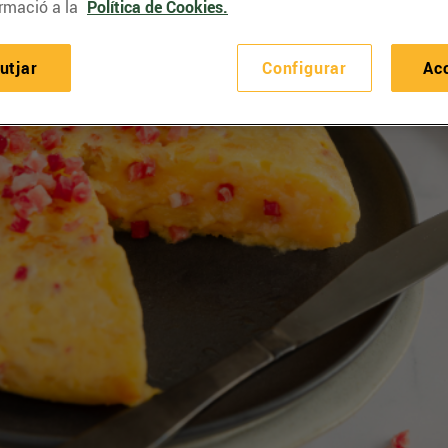
rmació a la
Política de Cookies.
utjar
Configurar
Ac