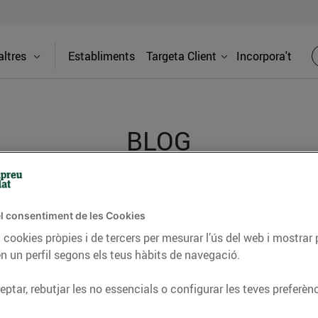
ltres
Establiments
Targeta Client
Incorpora't
BLOG
ceptes, consells nutricionals, informació d’actualitat
l consentiment de les Cookies
del nostre territori i molts altres temes.
 cookies pròpies i de tercers per mesurar l’ús del web i mostrar 
n un perfil segons els teus hàbits de navegació.
ptar, rebutjar les no essencials o configurar les teves preferènc
TAT
CONSELLS I HÀBITS SALUDABLES
ENERGIA
GASTRONOMIA