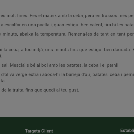
ines molt fines. Fes el mateix amb la ceba, però en trossos més pet
 a escalfar en una paella i, quan estigui ben calent, tira-hi les pata
uns minuts, abaixa la temperatura. Remena-les de tant en tant p
-hi la ceba, a foc mitjà, uns minuts fins que estigui ben daurada
i.
sal. Mescla'ls bé al bol amb les patates, la ceba i el pernil.
 d'oliva verge extra i aboca-hi la barreja d'ou, patates, ceba i pern
ta.
de la truita, fins que quedi al teu gust.
Establ
Targeta Client