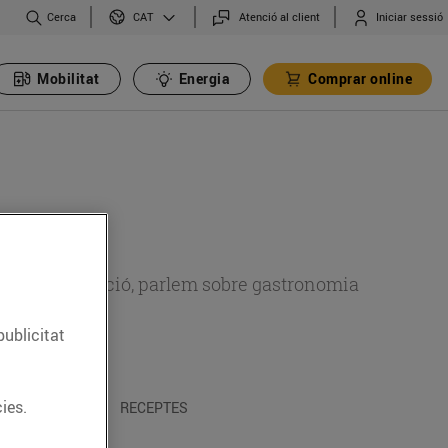
Cerca
Atenció al client
Iniciar sessió
CAT
Mobilitat
Energia
Comprar online
 sobre alimentació, parlem sobre gastronomia
publicitat
ies.
 I TRADICIONS
RECEPTES