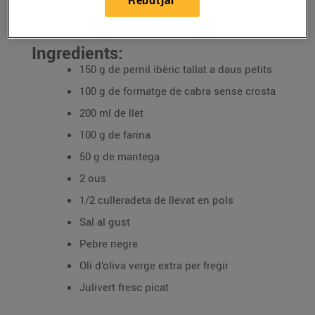
Rebutjar
31/d’octubre/2024
Ingredients:
150 g de pernil ibèric tallat a daus petits
100 g de formatge de cabra sense crosta
200 ml de llet
100 g de farina
50 g de mantega
2 ous
1/2 culleradeta de llevat en pols
Sal al gust
Pebre negre
Oli d’oliva verge extra per fregir
Julivert fresc picat