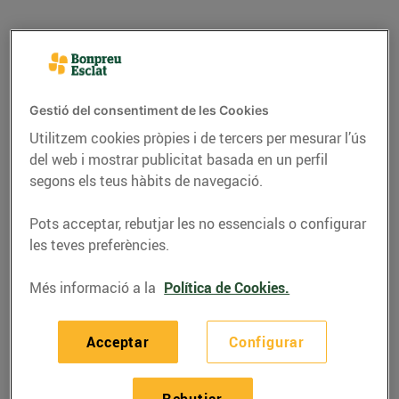
Gestió del consentiment de les Cookies
Utilitzem cookies pròpies i de tercers per mesurar l’ús
del web i mostrar publicitat basada en un perfil
segons els teus hàbits de navegació.
Pots acceptar, rebutjar les no essencials o configurar
les teves preferències.
RECEPTES
Més informació a la
Política de Cookies.
Bunyols de Pernil Ibèric
i Formatge de Cabra
Acceptar
Configurar
Per a 4 persones