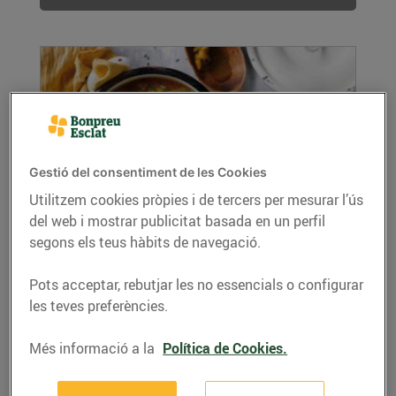
Gestió del consentiment de les Cookies
Utilitzem cookies pròpies i de tercers per mesurar l’ús
del web i mostrar publicitat basada en un perfil
Sopa de carxofa amb curri
segons els teus hàbits de navegació.
01/de febrer/2021
Ingredients per a 4 persones 4 carxofes 1
Pots acceptar, rebutjar les no essencials o configurar
patata grossa de bullir 1 tomàquet 2...
les teves preferències.
LLEGIR MÉS
Més informació a la
Política de Cookies.