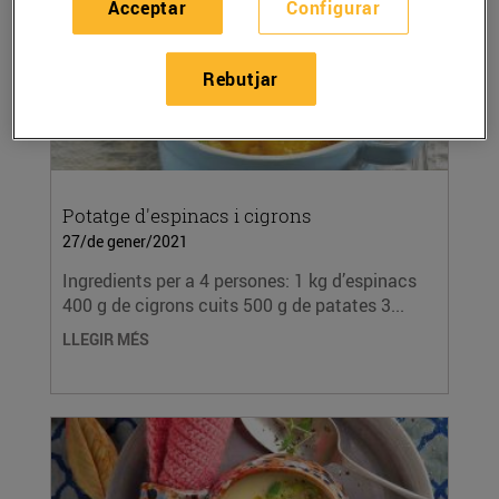
Acceptar
Configurar
Rebutjar
Potatge d'espinacs i cigrons
27/de gener/2021
Ingredients per a 4 persones: 1 kg d’espinacs
400 g de cigrons cuits 500 g de patates 3...
LLEGIR MÉS