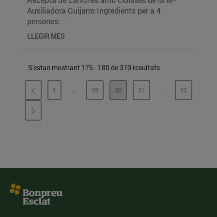
Recepta de carxofes amb cloïsses de la Mª
Auxiliadora Guijarro Ingredients per a 4
persones:...
LLEGIR MÉS
S'estan mostrant 175 - 180 de 370 resultats.
...
...
1
29
30
31
62
PÀGINES INTERMÈDIES
PÀGINES INTERMÈ
PÀGINA
PÀGINA
PÀGINA
PÀGINA
PÀGINA