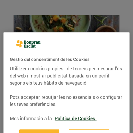
Gestió del consentiment de les Cookies
Utilitzem cookies pròpies i de tercers per mesurar l’ús
Crema amb bledes i carbassa confitada
del web i mostrar publicitat basada en un perfil
amb pinyons i pebre fumat
segons els teus hàbits de navegació.
13/d’octubre/2021
Pots acceptar, rebutjar les no essencials o configurar
Ingredients: 1 manat de bledes 2 patates 1
les teves preferències.
ceba 2 grans d’all 100 ml de nata líquida 100 g
de...
Més informació a la
Política de Cookies.
LLEGIR MÉS