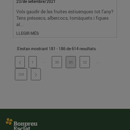
23/de setembre/2021
Vols gaudir de les fruites estiuenques tot l’any?
Tens préssecs, albercocs, tomàquets i figues
al...
LLEGIR MÉS
S'estan mostrant 181 - 186 de 614 resultats.
...
...
1
30
31
32
PÀGINES INTERMÈDIES
PÀGINES INTERMÈ
PÀGINA
PÀGINA
PÀGINA
PÀGINA
103
PÀGINA