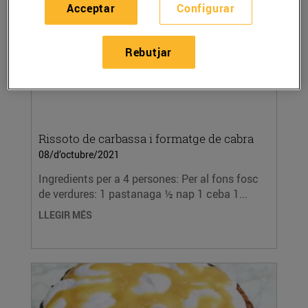
Acceptar
Configurar
Rebutjar
Rissoto de carbassa i formatge de cabra
08/d’octubre/2021
Ingredients per a 4 persones: Per al fons fosc
de verdures: 1 pastanaga ½ nap 1 ceba 1...
LLEGIR MÉS