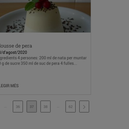
ousse de pera
3/d’agost/2020
gredients 4 persones: 200 ml de nata per muntar
 g de sucre 350 ml de suc de pera 4 fulles...
LEGIR MÉS
...
...
36
37
38
62
PÀGINES INTERMÈDIES
PÀGINES INTERMÈDIES
GINA
PÀGINA
PÀGINA
PÀGINA
PÀGINA