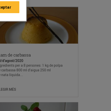
ceptar
lam de carbassa
0/d’agost/2020
gredients per a 8 persones: 1 kg de polpa
e carbassa 800 ml d’aigua 250 ml
 nata líquida...
LEGIR MÉS