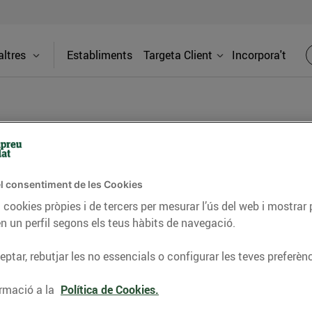
ltres
Establiments
Targeta Client
Incorpora't
BLOG
l consentiment de les Cookies
ceptes, consells nutricionals, informació d’actualitat
 cookies pròpies i de tercers per mesurar l’ús del web i mostrar 
n un perfil segons els teus hàbits de navegació.
del nostre territori i molts altres temes.
ptar, rebutjar les no essencials o configurar les teves preferènc
TAT
CONSELLS I HÀBITS SALUDABLES
ENERGIA
GASTRONOMIA
rmació a la
Política de Cookies.