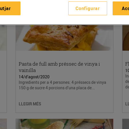
utjar
Configurar
Ac
Pasta de full amb préssec de vinya i
F
vainilla
1
In
14/d’agost/2020
d
Ingredients per a 4 persones: 4 préssecs de vinya
de
150 g de sucre 4 porcions d’una placa de...
LLEGIR MÉS
L