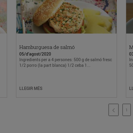
Hamburguesa de salmó
M
05/d’agost/2020
0
Ingredients per a 4 persones: 500 g de salmó fresc
In
1/2 porro (la part blanca) 1/2 ceba 1...
50
LLEGIR MÉS
L
1
PÀ