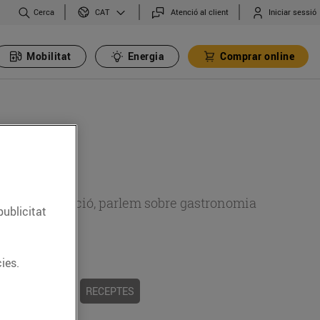
Cerca
Atenció al client
Iniciar sessió
CAT
Mobilitat
Energia
Comprar online
 sobre alimentació, parlem sobre gastronomia
publicitat
ies.
 I TRADICIONS
RECEPTES