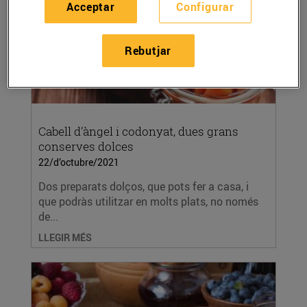
Acceptar
Configurar
Rebutjar
Cabell d’àngel i codonyat, dues grans
conserves dolces
22/d’octubre/2021
Dos preparats dolços, que pots fer a casa, i
que podràs utilitzar en molts plats, no només
de...
LLEGIR MÉS