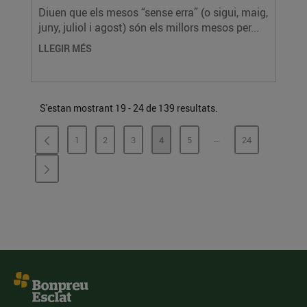
Diuen que els mesos “sense erra” (o sigui, maig,
juny, juliol i agost) són els millors mesos per...
LLEGIR MÉS
S'estan mostrant 19 - 24 de 139 resultats.
...
1
2
3
4
5
24
PÀGINES INTERMÈDI
PÀGINA
PÀGINA
PÀGINA
PÀGINA
PÀGINA
PÀGINA