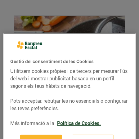
Gestió del consentiment de les Cookies
Utilitzem cookies pròpies i de tercers per mesurar l’ús
del web i mostrar publicitat basada en un perfil
Cuina al vapor, saludable i nutritiva
segons els teus hàbits de navegació.
11/de novembre/2021
Cuinar al vapor té molts avantatges, ja que és
Pots acceptar, rebutjar les no essencials o configurar
una de les maneres més saludables que hi ha
les teves preferències.
de...
LLEGIR MÉS
Més informació a la
Política de Cookies.