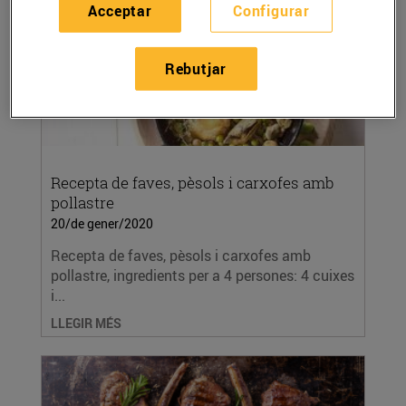
Acceptar
Configurar
Rebutjar
Recepta de faves, pèsols i carxofes amb
pollastre
20/de gener/2020
Recepta de faves, pèsols i carxofes amb
pollastre, ingredients per a 4 persones: 4 cuixes
i...
LLEGIR MÉS