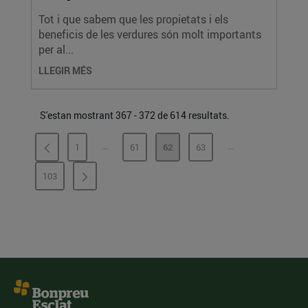
Tot i que sabem que les propietats i els
beneficis de les verdures són molt importants
per al...
LLEGIR MÉS
S'estan mostrant 367 - 372 de 614 resultats.
...
...
1
61
62
63
PÀGINES INTERMÈDIES
PÀGINES INTERMÈ
PÀGINA
PÀGINA
PÀGINA
PÀGINA
103
PÀGINA