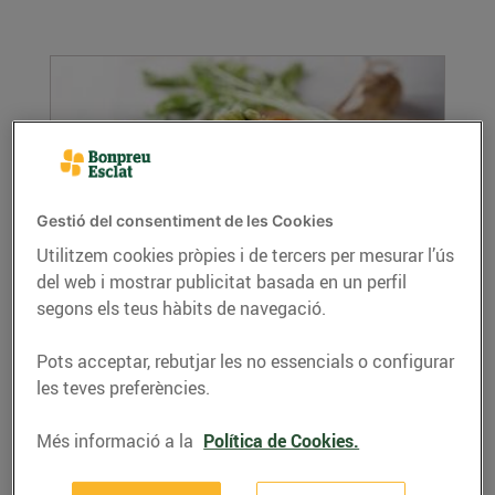
Gestió del consentiment de les Cookies
Utilitzem cookies pròpies i de tercers per mesurar l’ús
Recepta de timbal de quinoa amb
del web i mostrar publicitat basada en un perfil
espaguetis vegetals
segons els teus hàbits de navegació.
28/de gener/2020
Pots acceptar, rebutjar les no essencials o configurar
Recepta de timbal de quinoa amb espaguetis
les teves preferències.
vegetals, ingredients per a 4 persones: 150 g
de...
Més informació a la
Política de Cookies.
LLEGIR MÉS