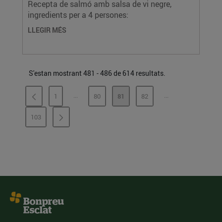
Recepta de salmó amb salsa de vi negre,
ingredients per a 4 persones:
LLEGIR MÉS
S'estan mostrant 481 - 486 de 614 resultats.
...
...
1
80
81
82
PÀGINES INTERMÈDIES
PÀGINES INTERMÈ
PÀGINA
PÀGINA
PÀGINA
PÀGINA
103
PÀGINA