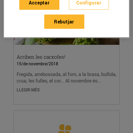
Acceptar
Configurar
Rebutjar
Arriben les carxofes!
15/de novembre/2018
Fregida, arrebossada, al forn, a la brasa, bullida,
crua; les fulles, el cor... Al novembre és...
LLEGIR MÉS