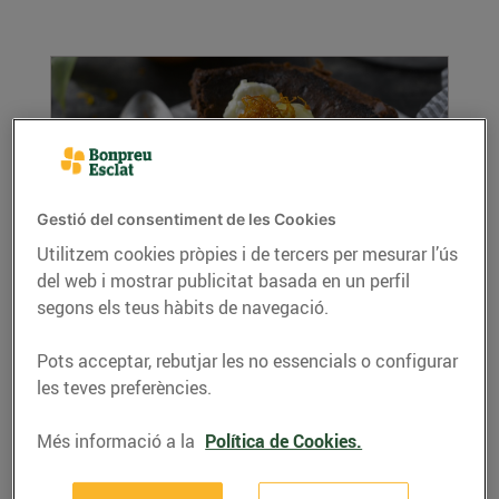
Gestió del consentiment de les Cookies
Utilitzem cookies pròpies i de tercers per mesurar l’ús
del web i mostrar publicitat basada en un perfil
Pastís de xocolata amb crema de taronja
segons els teus hàbits de navegació.
16/de novembre/2018
Recepta de pastís de xocolata amb crema de
Pots acceptar, rebutjar les no essencials o configurar
taronja, ingredients per a 4 persones:
les teves preferències.
LLEGIR MÉS
Més informació a la
Política de Cookies.