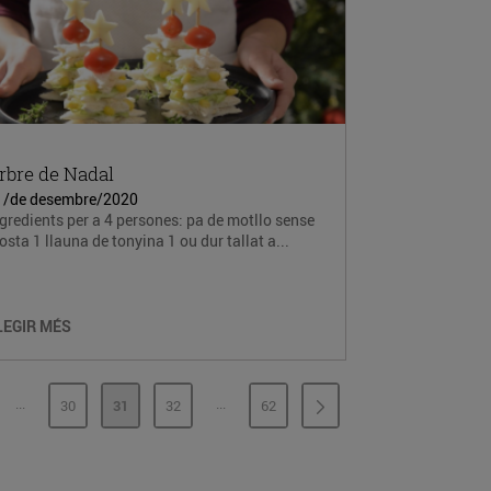
rbre de Nadal
1/de desembre/2020
gredients per a 4 persones: pa de motllo sense
osta 1 llauna de tonyina 1 ou dur tallat a...
LEGIR MÉS
...
...
30
31
32
62
PÀGINES INTERMÈDIES
PÀGINES INTERMÈDIES
GINA
PÀGINA
PÀGINA
PÀGINA
PÀGINA