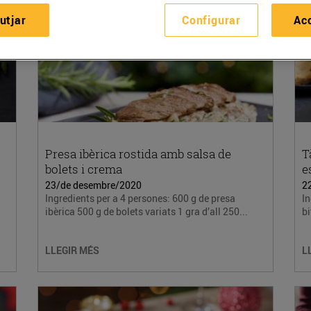
utjar
Configurar
Ac
Presa ibèrica rostida amb salsa de
T
bolets i crema
e
23/de desembre/2020
2
Ingredients per a 4 persones: 600 g de presa
In
ibèrica 500 g de bolets variats 1 gra d’all 250...
bi
LLEGIR MÉS
L