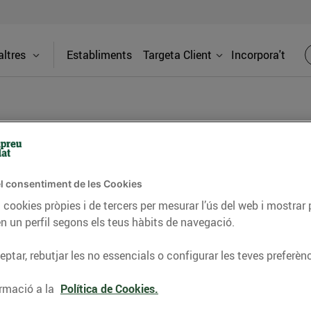
ltres
Establiments
Targeta Client
Incorpora't
BLOG
l consentiment de les Cookies
ceptes, consells nutricionals, informació d’actualitat
 cookies pròpies i de tercers per mesurar l’ús del web i mostrar 
n un perfil segons els teus hàbits de navegació.
del nostre territori i molts altres temes.
ptar, rebutjar les no essencials o configurar les teves preferènc
TAT
CONSELLS I HÀBITS SALUDABLES
ENERGIA
GASTRONOMIA
rmació a la
Política de Cookies.