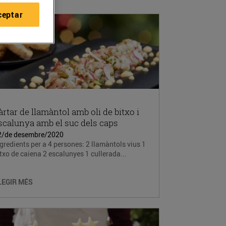
ceptar
àrtar de llamàntol amb oli de bitxo i
scalunya amb el suc dels caps
2/de desembre/2020
gredients per a 4 persones: 2 llamàntols vius 1
txo de caiena 2 escalunyes 1 cullerada...
LEGIR MÉS