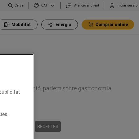
Cerca
Atenció al client
Iniciar sessió
CAT
Mobilitat
Energia
Comprar online
 sobre alimentació, parlem sobre gastronomia
publicitat
ies.
 I TRADICIONS
RECEPTES