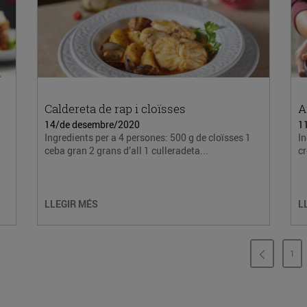
Caldereta de rap i cloïsses
A
14/de desembre/2020
1
Ingredients per a 4 persones: 500 g de cloïsses 1
In
ceba gran 2 grans d’all 1 culleradeta...
cr
LLEGIR MÉS
L
1
PÀ