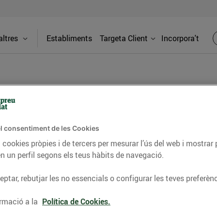
ltres
Establiments
Targeta Client
Incorpora't
BLOG
l consentiment de les Cookies
ceptes, consells nutricionals, informació d’actualitat
 cookies pròpies i de tercers per mesurar l’ús del web i mostrar 
n un perfil segons els teus hàbits de navegació.
del nostre territori i molts altres temes.
ptar, rebutjar les no essencials o configurar les teves preferènc
TAT
CONSELLS I HÀBITS SALUDABLES
ENERGIA
GASTRONOMIA
rmació a la
Política de Cookies.