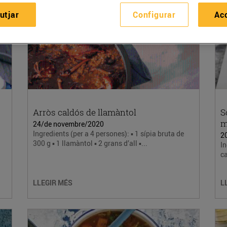
utjar
Configurar
Ac
Arròs caldós de llamàntol
S
m
24/de novembre/2020
Ingredients (per a 4 persones): ▪️ 1 sípia bruta de
2
300 g ▪️ 1 llamàntol ▪️ 2 grans d’all ▪️...
In
ca
LLEGIR MÉS
L