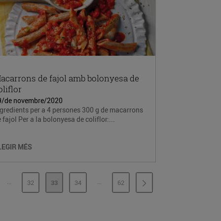
acarrons de fajol amb bolonyesa de
oliflor
9/de novembre/2020
gredients per a 4 persones 300 g de macarrons
 fajol Per a la bolonyesa de coliflor:...
LEGIR MÉS
...
...
32
33
34
62
PÀGINES INTERMÈDIES
PÀGINES INTERMÈDIES
GINA
PÀGINA
PÀGINA
PÀGINA
PÀGINA