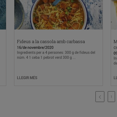
Fideus a la cassola amb carbassa
M
c
16/de novembre/2020
Ingredients per a 4 persones: 300 g de fideus del
0
núm. 4 1 ceba 1 pebrot verd 300 g ...
In
de
LLEGIR MÉS
L
1
PÀ