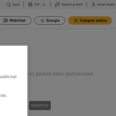
Cerca
Atenció al client
Iniciar sessió
CAT
Mobilitat
Energia
Comprar online
 sobre alimentació, parlem sobre gastronomia
publicitat
ies.
 I TRADICIONS
RECEPTES