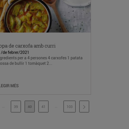
opa de carxofa amb curri
1/de febrer/2021
gredients per a 4 persones 4 carxofes 1 patata
ossa de bullir 1 tomàquet 2...
LEGIR MÉS
...
...
39
40
41
103
PÀGINES INTERMÈDIES
PÀGINES INTERMÈDIES
INA
PÀGINA
PÀGINA
PÀGINA
PÀGINA