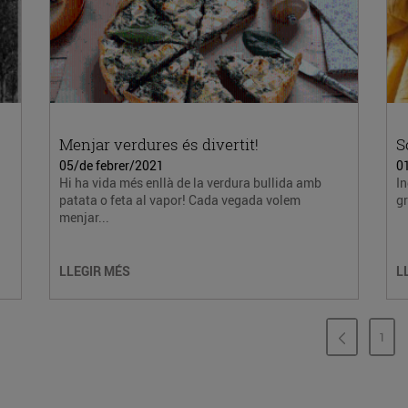
Menjar verdures és divertit!
S
05/de febrer/2021
0
Hi ha vida més enllà de la verdura bullida amb
In
patata o feta al vapor! Cada vegada volem
gr
menjar...
LLEGIR MÉS
L
1
PÀG