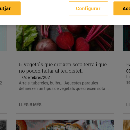
utjar
Configurar
Ac
6 vegetals que creixen sota terra i que
F
no poden faltar al teu cistell
0
In
17/de febrer/2021
sa
/2
Arrels, tubercles, bulbs... Aquestes paraules
defineixen un tipus de vegetals que creixen sota...
LLEGIR MÉS
L