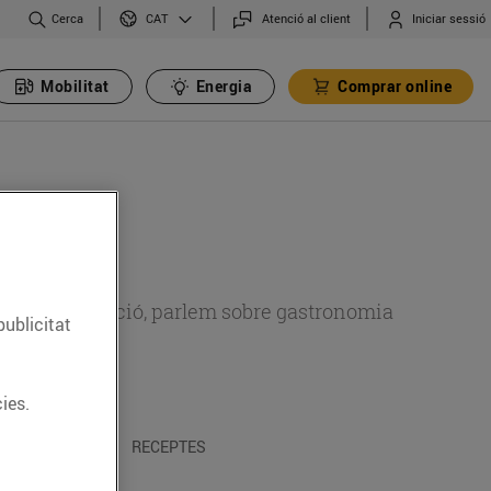
Cerca
Atenció al client
Iniciar sessió
CAT
Mobilitat
Energia
Comprar online
 sobre alimentació, parlem sobre gastronomia
publicitat
ies.
 I TRADICIONS
RECEPTES