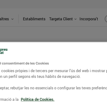
ltres
Establiments
Targeta Client
Incorpora't
BLOG
l consentiment de les Cookies
ceptes, consells nutricionals, informació d’actualitat
 cookies pròpies i de tercers per mesurar l’ús del web i mostrar 
n un perfil segons els teus hàbits de navegació.
del nostre territori i molts altres temes.
ptar, rebutjar les no essencials o configurar les teves preferènc
TAT
CONSELLS I HÀBITS SALUDABLES
ENERGIA
GASTRONOMIA
rmació a la
Política de Cookies.