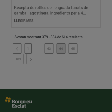
Recepta de rotlles de llenguado farcits de
gamba llagostinera, ingredients per a 4...
LLEGIR MÉS
S'estan mostrant 379 - 384 de 614 resultats.
...
...
1
63
64
65
PÀGINES INTERMÈDIES
PÀGINES INTERMÈ
PÀGINA
PÀGINA
PÀGINA
PÀGINA
103
PÀGINA