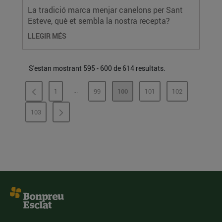
La tradició marca menjar canelons per Sant
Esteve, què et sembla la nostra recepta?
LLEGIR MÉS
S'estan mostrant 595 - 600 de 614 resultats.
...
1
99
100
101
102
PÀGINES INTERMÈDIES
PÀGINA
PÀGINA
PÀGINA
PÀGINA
PÀGINA
103
PÀGINA