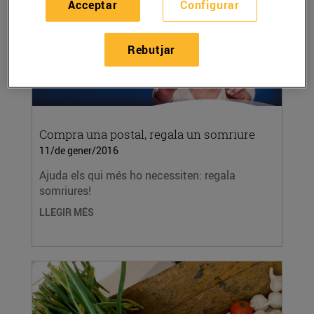
Acceptar
Configurar
Rebutjar
Compra una postal, regala un somriure
11/de gener/2016
Ajuda els qui més ho necessiten: regala
somriures!
LLEGIR MÉS