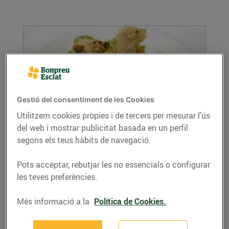
Gestió del consentiment de les Cookies
Utilitzem cookies pròpies i de tercers per mesurar l’ús
del web i mostrar publicitat basada en un perfil
Amanida de mandarines i Tête de Moine
segons els teus hàbits de navegació.
amb oli d'avellanes
13/de gener/2016
Pots acceptar, rebutjar les no essencials o configurar
Ara que és temporada de mandarines, gaudeix-
les teves preferències.
les!
LLEGIR MÉS
Més informació a la
Política de Cookies.