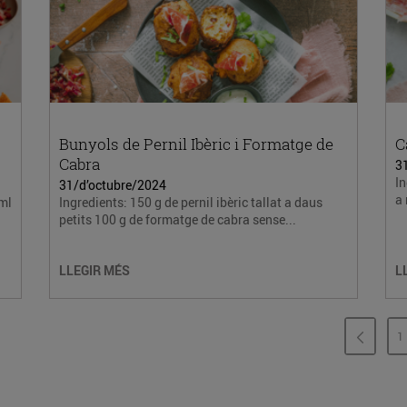
Bunyols de Pernil Ibèric i Formatge de
C
Cabra
3
In
31/d’octubre/2024
a 
 ml
Ingredients: 150 g de pernil ibèric tallat a daus
petits 100 g de formatge de cabra sense...
LLEGIR MÉS
L
1
P