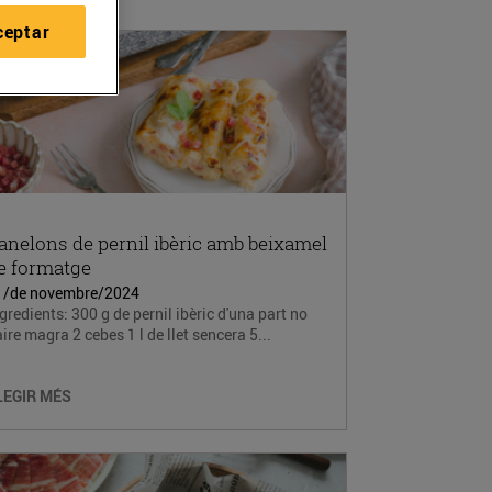
ceptar
anelons de pernil ibèric amb beixamel
e formatge
1/de novembre/2024
gredients: 300 g de pernil ibèric d'una part no
ire magra 2 cebes 1 l de llet sencera 5...
LEGIR MÉS