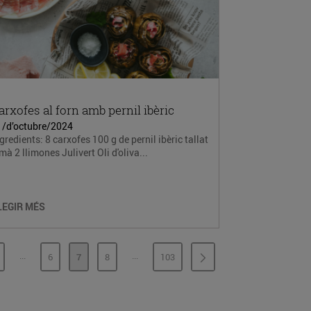
arxofes al forn amb pernil ibèric
1/d’octubre/2024
gredients: 8 carxofes 100 g de pernil ibèric tallat
mà 2 llimones Julivert Oli d'oliva...
LEGIR MÉS
...
...
6
7
8
103
PÀGINES INTERMÈDIES
PÀGINES INTERMÈDIES
ÀGINA
PÀGINA
PÀGINA
PÀGINA
PÀGINA