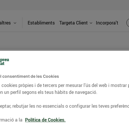
ltres
Establiments
Targeta Client
Incorpora't
BLOG
l consentiment de les Cookies
ceptes, consells nutricionals, informació d’actualitat
 cookies pròpies i de tercers per mesurar l’ús del web i mostrar 
n un perfil segons els teus hàbits de navegació.
del nostre territori i molts altres temes.
ptar, rebutjar les no essencials o configurar les teves preferènc
TAT
CONSELLS I HÀBITS SALUDABLES
ENERGIA
GASTRONOMIA
rmació a la
Política de Cookies.