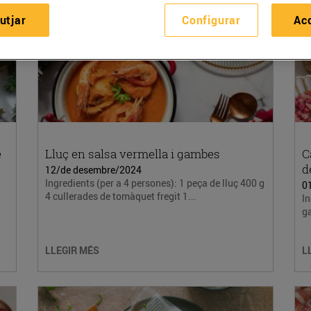
utjar
Configurar
Ac
e
Lluç en salsa vermella i gambes
C
d
12/de desembre/2024
Ingredients (per a 4 persones): 1 peça de lluç 400 g
0
4 cullerades de tomàquet fregit 1...
In
ga
LLEGIR MÉS
L