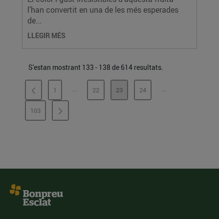
l’han convertit en una de les més esperades
de...
LLEGIR MÉS
S'estan mostrant 133 - 138 de 614 resultats.
...
...
1
22
23
24
PÀGINES INTERMÈDIES
PÀGINES INTERMÈ
PÀGINA
PÀGINA
PÀGINA
PÀGINA
103
PÀGINA