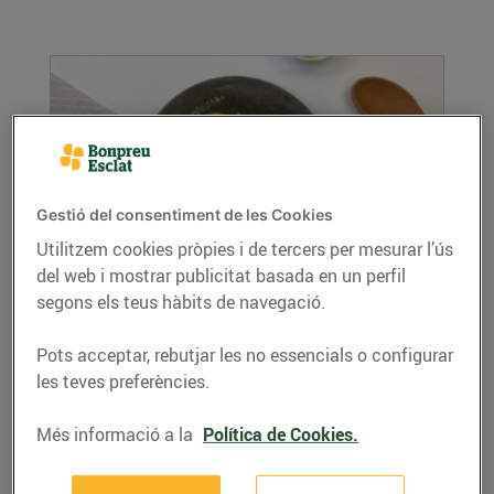
Gestió del consentiment de les Cookies
Utilitzem cookies pròpies i de tercers per mesurar l’ús
del web i mostrar publicitat basada en un perfil
Cuscús de coliflor
segons els teus hàbits de navegació.
18/de maig/2022
Ingredients per a 4 persones: 1 coliflor 2 cuixes
Pots acceptar, rebutjar les no essencials o configurar
de pollastre desossades 2 grans d’all 1...
les teves preferències.
LLEGIR MÉS
Més informació a la
Política de Cookies.