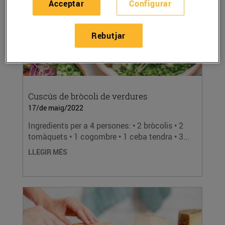
Acceptar
Configurar
Rebutjar
Cuscús de bròcoli de verdures
17/de maig/2022
Ingredients per a 4 persones: • 2 bròcolis • 2
tomàquets • 1 cogombre • 1 ceba tendra • 3...
LLEGIR MÉS