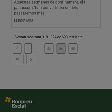
Aquestes setmanes de confinament, els
pastissos s’han convertit en un dels
passatemps més...
LLEGIR MÉS
S'estan mostrant 319 - 324 de 603 resultats.
...
...
1
53
54
55
PÀGINES INTERMÈDIES
PÀGINES INTERMÈ
PÀGINA
PÀGINA
PÀGINA
PÀGINA
101
PÀGINA