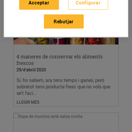
Acceptar
Configurar
Rebutjar
4 maneres de conservar els aliments
frescos
29/d’abril/2020
Sí, ho sabem, ara tens temps i ganes, però
sobretot tens producte fresc que no vols que
se't faci...
LLEGIR MÉS