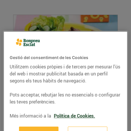
Gestió del consentiment de les Cookies
Utilitzem cookies pròpies i de tercers per mesurar l’ús
del web i mostrar publicitat basada en un perfil
Receptari: Estimada mare
segons els teus hàbits de navegació.
02/de maig/2020
A causa del confinament, aquest Dia de la
Pots acceptar, rebutjar les no essencials o configurar
Mare moltes mares i fills l'hauran de celebrar...
les teves preferències.
LLEGIR MÉS
Més informació a la
Política de Cookies.