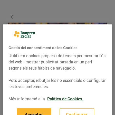
Gestió del consentiment de les Cookies
Utilitzem cookies pròpies i de tercers per mesurar l’ús
del web i mostrar publicitat basada en un perfil
segons els teus hàbits de navegació.
CONSELLS I HÀBITS SALUDABLES
Pots acceptar, rebutjar les no essencials o configurar
4 maneres de
les teves preferències.
conservar els aliments
Més informació a la
Política de Cookies.
frescos
29/d’abril/2020
Acceptar
Configurar