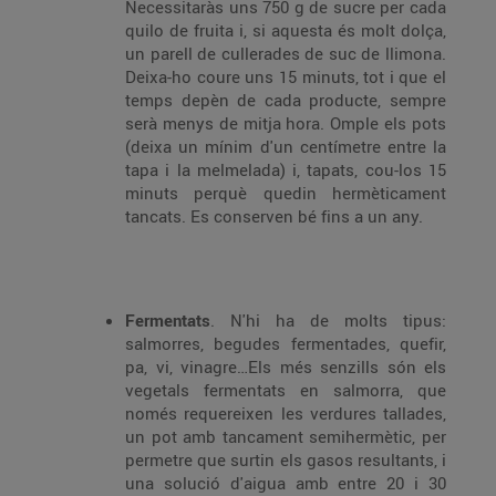
Necessitaràs uns 750 g de sucre per cada
quilo de fruita i, si aquesta és molt dolça,
un parell de cullerades de suc de llimona.
Deixa-ho coure uns 15 minuts, tot i que el
temps depèn de cada producte, sempre
serà menys de mitja hora. Omple els pots
(deixa un mínim d'un centímetre entre la
tapa i la melmelada) i, tapats, cou-los 15
minuts perquè quedin hermèticament
tancats. Es conserven bé fins a un any.
Fermentats
. N'hi ha de molts tipus:
salmorres, begudes fermentades, quefir,
pa, vi, vinagre…Els més senzills són els
vegetals fermentats en salmorra, que
només requereixen les verdures tallades,
un pot amb tancament semihermètic, per
permetre que surtin els gasos resultants, i
una solució d'aigua amb entre 20 i 30