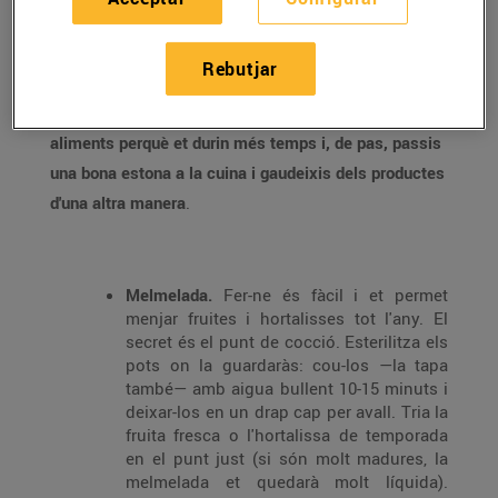
Sí, ho sabem, ara tens temps i ganes, però sobretot
Rebutjar
tens producte fresc que no vols que se't faci malbé.
Et proposem quatre maneres de conservar els
aliments perquè et durin més temps i, de pas, passis
una bona estona a la cuina i gaudeixis dels productes
d'una altra manera
.
Melmelada.
Fer-ne és fàcil i et permet
menjar fruites i hortalisses tot l'any. El
secret és el punt de cocció. Esterilitza els
pots on la guardaràs: cou-los —la tapa
també— amb aigua bullent 10-15 minuts i
deixar-los en un drap cap per avall. Tria la
fruita fresca o l'hortalissa de temporada
en el punt just (si són molt madures, la
melmelada et quedarà molt líquida).