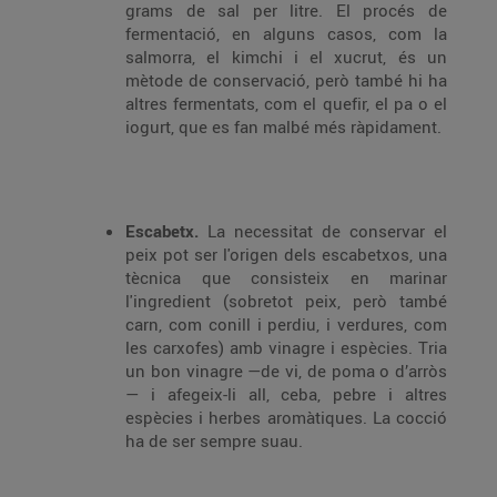
grams de sal per litre. El procés de
fermentació, en alguns casos, com la
salmorra, el kimchi i el xucrut, és un
mètode de conservació, però també hi ha
altres fermentats, com el quefir, el pa o el
iogurt, que es fan malbé més ràpidament.
Escabetx.
La necessitat de conservar el
peix pot ser l'origen dels escabetxos, una
tècnica que consisteix en marinar
l'ingredient (sobretot peix, però també
carn, com conill i perdiu, i verdures, com
les carxofes) amb vinagre i espècies. Tria
un bon vinagre —de vi, de poma o d’arròs
— i afegeix-li all, ceba, pebre i altres
espècies i herbes aromàtiques. La cocció
ha de ser sempre suau.