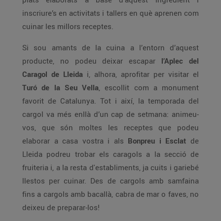
inscriure’s en activitats i tallers en què aprenen com
cuinar les millors receptes.
Si sou amants de la cuina a l’entorn d’aquest
producte, no podeu deixar escapar
l’Aplec del
Caragol de Lleida
i, alhora, aprofitar per visitar el
T
uró de la Seu Vella
, escollit com a monument
favorit de Catalunya. Tot i així, la temporada del
cargol va més enllà d’un cap de setmana: animeu-
vos, que són moltes les receptes que podeu
elaborar a casa vostra i als
Bonpreu i Esclat
de
Lleida podreu trobar els caragols a la secció de
fruiteria i, a la resta d'establiments, ja cuits i gariebé
llestos per cuinar. Des de cargols amb samfaina
fins a cargols amb bacallà, cabra de mar o faves, no
deixeu de preparar-los!