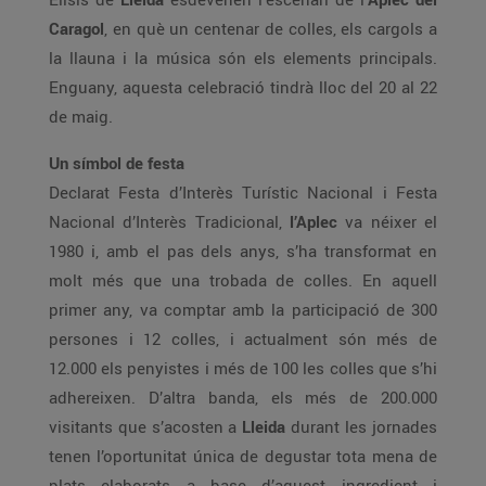
Caragol
, en què un centenar de colles, els cargols a
la llauna i la música són els elements principals.
Enguany, aquesta celebració tindrà lloc del 20 al 22
de maig.
Un símbol de festa
Declarat Festa d’Interès Turístic Nacional i Festa
Nacional d’Interès Tradicional,
l’Aplec
va néixer el
1980 i, amb el pas dels anys, s’ha transformat en
molt més que una trobada de colles. En aquell
primer any, va comptar amb la participació de 300
persones i 12 colles, i actualment són més de
12.000 els penyistes i més de 100 les colles que s’hi
adhereixen. D’altra banda, els més de 200.000
visitants que s’acosten a
Lleida
durant les jornades
tenen l’oportunitat única de degustar tota mena de
plats elaborats a base d’aquest ingredient i