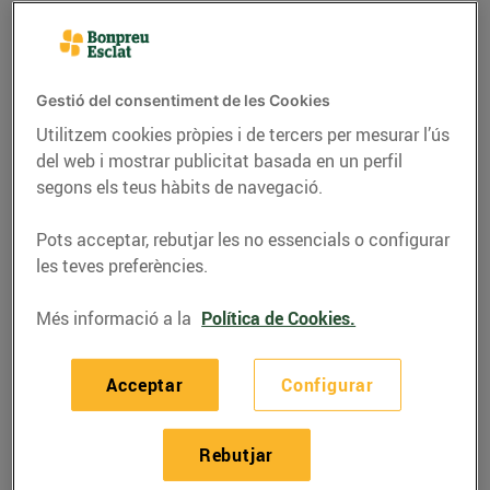
Gestió del consentiment de les Cookies
Utilitzem cookies pròpies i de tercers per mesurar l’ús
del web i mostrar publicitat basada en un perfil
segons els teus hàbits de navegació.
Pots acceptar, rebutjar les no essencials o configurar
les teves preferències.
GASTRONOMIA I TRADICIONS
Més informació a la
Política de Cookies.
Al maig, caragols!
Acceptar
Configurar
20/de maig/2016
Rebutjar
Hi ha qui dubta abans de tastar-los per primera