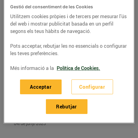
Gestió del consentiment de les Cookies
Utilitzem cookies pròpies i de tercers per mesurar l’ús
del web i mostrar publicitat basada en un perfil
segons els teus hàbits de navegació.
Pots acceptar, rebutjar les no essencials o configurar
les teves preferències.
Més informació a la
Política de Cookies.
Acceptar
Configurar
RECEPTES
Albercocs rostits en
Rebutjar
broquetes
04/de juny/2023