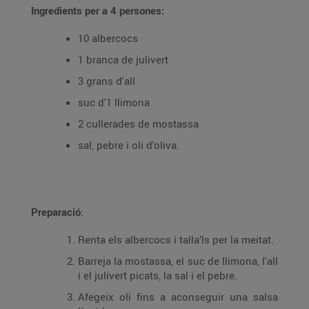
Ingredients per a 4 persones:
10 albercocs
1 branca de julivert
3 grans d'all
suc d'1 llimona
2 cullerades de mostassa
sal, pebre i oli d'oliva.
Preparació
:
Renta els albercocs i talla’ls per la meitat.
Barreja la mostassa, el suc de llimona, l'all
i el julivert picats, la sal i el pebre.
Afegeix oli fins a aconseguir una salsa