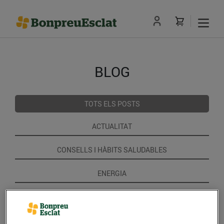
BLOG
TOTS ELS POSTS
ACTUALITAT
CONSELLS I HÀBITS SALUDABLES
ENERGIA
GASTRONOMIA I TRADICIONS
RECEPTES