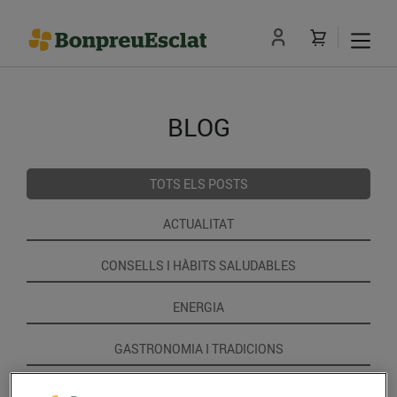
BLOG
TOTS ELS POSTS
ACTUALITAT
CONSELLS I HÀBITS SALUDABLES
ENERGIA
GASTRONOMIA I TRADICIONS
RECEPTES