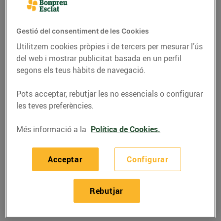
Gestió del consentiment de les Cookies
Utilitzem cookies pròpies i de tercers per mesurar l’ús
del web i mostrar publicitat basada en un perfil
segons els teus hàbits de navegació.
Pots acceptar, rebutjar les no essencials o configurar
les teves preferències.
Més informació a la
Política de Cookies.
RECEPTES
Acceptar
Configurar
Amanida de cogombre,
pastanaga, remolatxa i
Rebutjar
créixens
31/d’agost/2020