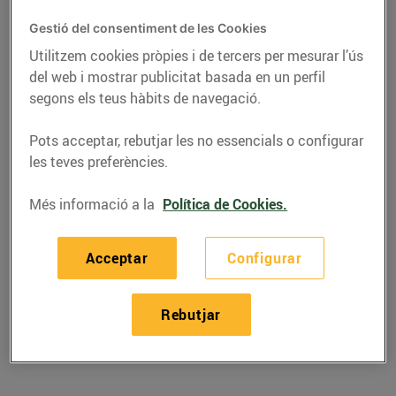
Gestió del consentiment de les Cookies
Utilitzem cookies pròpies i de tercers per mesurar l’ús
del web i mostrar publicitat basada en un perfil
segons els teus hàbits de navegació.
Pots acceptar, rebutjar les no essencials o configurar
les teves preferències.
Més informació a la
Política de Cookies.
RECEPTES
Acceptar
Configurar
Anyell de llet rostit amb
Rebutjar
cebetes i moscatell
04/de desembre/2020