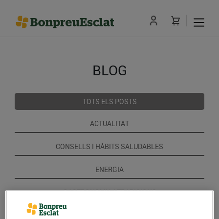
BLOG
TOTS ELS POSTS
ACTUALITAT
CONSELLS I HÀBITS SALUDABLES
ENERGIA
GASTRONOMIA I TRADICIONS
RECEPTES